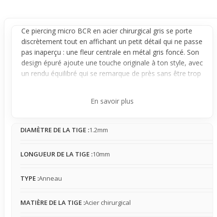
Ce
piercing
micro BCR en acier chirurgical gris se porte
discrètement tout en affichant un petit détail qui ne passe
pas inaperçu : une fleur centrale en métal gris foncé. Son
design épuré ajoute une touche originale à ton style, avec
un rendu équilibré qui se remarque de près sans être trop
imposant. Polyvalent, il s’intègre facilement dans un look
affirmé au quotidien ou lors d’occasions où tu souhaites
En savoir plus
marquer ta personnalité.
L’
anneau
, fermé par cette fleur centrale, reste stable une
DIAMÈTRE DE LA TIGE :
1.2mm
fois en place grâce à sa bille qui maintient solidement le
bijou. Il peut légèrement pivoter, mais sans jamais
bouger librement, assurant un maintien fiable tout au
LONGUEUR DE LA TIGE :
10mm
long de la journée. Sa présence est légère et naturelle,
avec un diamètre de tige adapté pour un port
TYPE :
Anneau
confortable, laissant la fleur occuper le centre de
l’attention visuelle.
MATIÈRE DE LA TIGE :
Acier chirurgical
Ce piercing est parfait pour celles et ceux qui recherchent