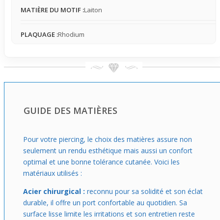
un accessoire simple à porter au quotidien mais avec une
MATIÈRE DU MOTIF :
Laiton
petite touche design visible. Que tu souhaites affirmer ton
look ou ajouter un détail subtil mais marqué, ce micro
PLAQUAGE :
Rhodium
BCR gris avec motif fleur centrale est un allié facile à
assortir à d’autres bijoux et à différents styles, pour un
usage durable et sans prise de tête.
GUIDE DES MATIÈRES
Pour votre piercing, le choix des matières assure non
seulement un rendu esthétique mais aussi un confort
optimal et une bonne tolérance cutanée. Voici les
matériaux utilisés :
Acier chirurgical :
reconnu pour sa solidité et son éclat
durable, il offre un port confortable au quotidien. Sa
surface lisse limite les irritations et son entretien reste