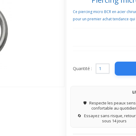
Ce piercing micro BCR en acier chirurg
pour un premier achat tendance qui a
Quantité :
L
🛡️
Respecte les peaux sensi
confortable au quotidie
🔄
Essayez sans risque, retours
sous 14 jours