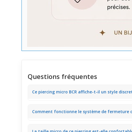
Questions fréquentes
Ce piercing micro BCR affiche-t-il un style discret
Ce modèle micro BCR présente une finition gris acier 
Comment fonctionne le système de fermeture de
un style original mais pas trop voyant. Il s’adapte d
Ce bijou est un
anneau
fermé par une bille centrale 
La taille micro de ce piercing est-elle confortab
mise en place et le retrait au quotidien. La bille gara