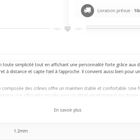
Livraison prévue :
10
 toute simplicité tout en affichant une personnalité forte grâce aux de
ret
à distance et capte l’œil à l’approche. Il convient aussi bien pour u
e composée des crânes offre un maintien stable et confortable. Une foi
njugue une silhouette épurée avec un détail visuel marqué qui donne un
s gris s’intègre facilement à différents styles et accessoires. Facile 
En savoir plus
avec une pièce originale sans faire de compromis sur le confort au quot
1.2mm