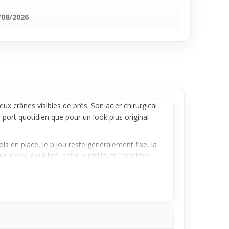
/08/2026
ux crânes visibles de près. Son acier chirurgical
n port quotidien que pour un look plus original
s en place, le bijou reste généralement fixe, la
 rendu équilibré, entre subtilité et caractère.
à manipuler et fiable, ce bijou est parfait pour
idien.