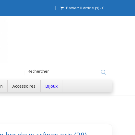
Panier:
0
Article (s)
-
0
on
Accessoires
Bijoux
o bcr deux crânes gris (28)