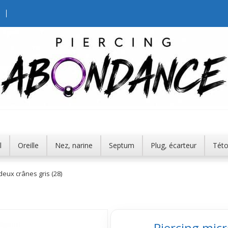
l
Oreille
Nez, narine
Septum
Plug, écarteur
Tét
deux crânes gris (28)
Piercing micr