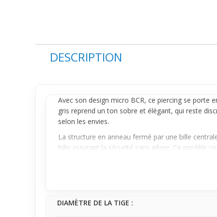
DESCRIPTION
Avec son design micro BCR, ce
piercing
se porte en
gris reprend un ton sobre et élégant, qui reste
disc
selon les envies.
La structure en
anneau
fermé par une bille central
bille assurant la sécurité sans gêner. Ce modèle co
Idéal comme premier piercing, ce micro BCR aux crâne
celles et ceux qui cherchent à affirmer leur style 
DIAMÈTRE DE LA TIGE :