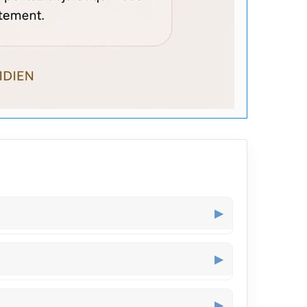
▶
roche, les détails des crânes attirent l’œil pour
▶
 facile à ouvrir et fermer, ce qui simplifie la
▶