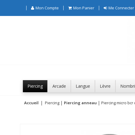
Mon Compte
Mon Panier
Me Connecter
Piercing
Arcade
Langue
Lèvre
Nombri
Accueil
Piercing
Piercing anneau
Piercing micro bcr 