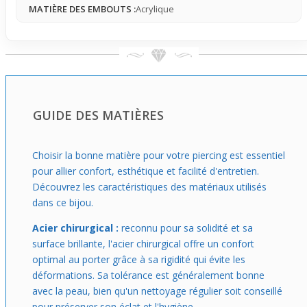
MATIÈRE DES EMBOUTS :
Acrylique
avant d’éventuellement passer à un vrai écarteur.
GUIDE DES MATIÈRES
Choisir la bonne matière pour votre piercing est essentiel
pour allier confort, esthétique et facilité d'entretien.
Découvrez les caractéristiques des matériaux utilisés
dans ce bijou.
Acier chirurgical :
reconnu pour sa solidité et sa
surface brillante, l'acier chirurgical offre un confort
optimal au porter grâce à sa rigidité qui évite les
déformations. Sa tolérance est généralement bonne
avec la peau, bien qu'un nettoyage régulier soit conseillé
pour préserver son éclat et l'hygiène.