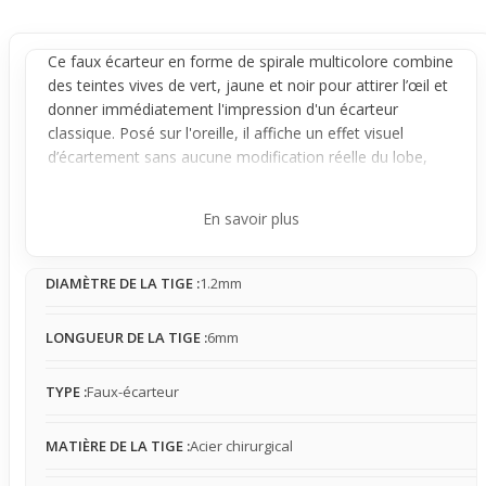
Ce faux
écarteur
en forme de
spirale
multicolore combine
des teintes vives de vert, jaune et noir pour attirer l’œil et
donner immédiatement l'impression d'un écarteur
classique. Posé sur l'
oreille
, il affiche un effet visuel
d’écartement sans aucune modification réelle du lobe,
offrant une touche originale et graphique visible dès le
premier regard.
En savoir plus
Le bijou se comporte comme un piercing traditionnel,
stable et confortable grâce à sa tige en
acier chirurgical
.
DIAMÈTRE DE LA TIGE :
1.2mm
Sa présence est bien perceptible mais reste naturelle,
sans gêne notable, ce qui fait qu’on peut facilement
l’oublier dans la journée. Son maintien assure un port sûr,
LONGUEUR DE LA TIGE :
6mm
sans mouvement excessif.
Ce
faux écarteur
est parfait pour ceux qui veulent tester
TYPE :
Faux-écarteur
un style audacieux et affirmé sans engagement prolongé
ni contrainte liée à un vrai écarteur. Si tu souhaites twister
MATIÈRE DE LA TIGE :
Acier chirurgical
ton look avec un effet clair et distinct, il s’agit d’une
excellente première option pour explorer cette esthétique