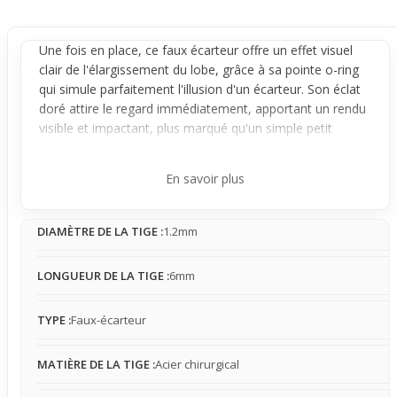
Une fois en place, ce faux
écarteur
offre un effet visuel
clair de l'élargissement du
lobe
, grâce à sa pointe o-ring
qui simule parfaitement l'illusion d'un écarteur. Son éclat
doré attire le regard immédiatement, apportant un rendu
visible et impactant, plus marqué qu'un simple petit
piercing classique.
Ce bijou se porte comme un piercing standard, sans
En savoir plus
nécessiter d'agrandissement du trou ni modification du
lobe. Stable et bien maintenu, il reste en place sans
DIAMÈTRE DE LA TIGE :
1.2mm
bouger de manière notable. Sa présence est perceptible
sans être gênante, et il peut facilement se faire oublier au
quotidien.
LONGUEUR DE LA TIGE :
6mm
Idéal pour celles et ceux qui veulent tester un style
affirmé, ce
faux écarteur
permet d’adopter l’apparence
TYPE :
Faux-écarteur
d’un écarteur en toute simplicité, sans engagement ni
contrainte. Parfait pour un usage occasionnel, il s’adapte
MATIÈRE DE LA TIGE :
Acier chirurgical
à toutes les envies de changement et permet de jouer
avec son look sans modifier de façon permanente son