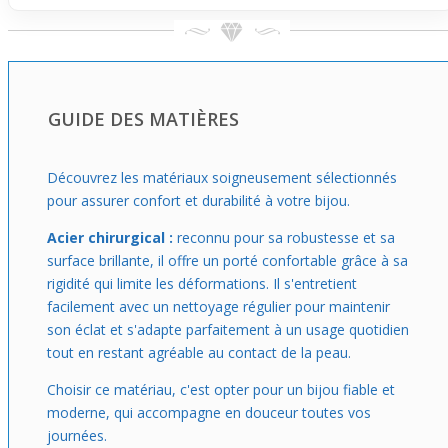
comics ou ceux qui aiment afficher un détail geek élégant.
Facile à associer avec une chaîne fine ou moyenne (non
incluse), il laisse toute liberté à tes envies. Idéal pour les
journées où tu veux montrer un petit clin d’œil à
Superman sans te compliquer, ce pendentif s’adapte à un
GUIDE DES MATIÈRES
usage occasionnel à la fois pratique et stylé. N’oublie pas
: la chaîne n’est pas fournie, ce qui te permet de choisir
celle qui te correspond le mieux.
Découvrez les matériaux soigneusement sélectionnés
pour assurer confort et durabilité à votre bijou.
Acier chirurgical :
reconnu pour sa robustesse et sa
surface brillante, il offre un porté confortable grâce à sa
rigidité qui limite les déformations. Il s'entretient
facilement avec un nettoyage régulier pour maintenir
son éclat et s'adapte parfaitement à un usage quotidien
tout en restant agréable au contact de la peau.
Choisir ce matériau, c'est opter pour un bijou fiable et
moderne, qui accompagne en douceur toutes vos
journées.