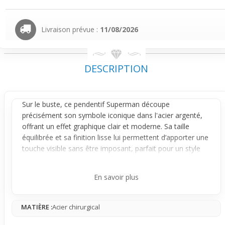
Livraison prévue :
11/08/2026
DESCRIPTION
Sur le buste, ce
pendentif
Superman découpe
précisément son symbole iconique dans l'acier argenté,
offrant un effet graphique clair et moderne. Sa taille
équilibrée et sa finition lisse lui permettent d’apporter une
touche visible sans être imposant, parfait pour un style
casual qui attire le regard sans en faire trop.
Le design ajouré joue sur le contraste entre vide et
En savoir plus
matière, créant une légèreté visuelle tout en gardant une
forte identité. Pas un simple symbole plat, ce pendentif a
MATIÈRE :
Acier chirurgical
du relief et une présence qui s’intègre facilement dans un
look urbain ou décontracté, notamment chez les fans de