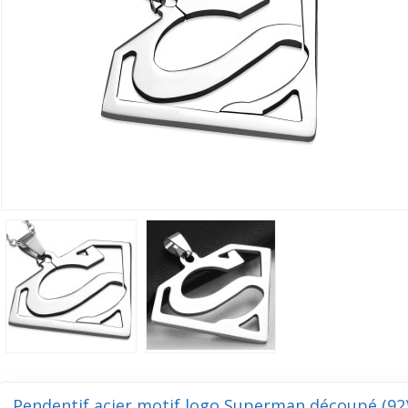
Pendentif acier motif logo Superman découpé (92