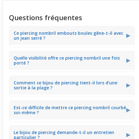
Questions fréquentes
Ce piercing nombril embouts boules gêne-t-il avec
▶
un jean serré ?
La barre banane 1,6 mm suit la courbe naturelle du
Quelle visibilité offre ce piercing nombril une fois
ventre, ce qui limite les accrocs avec les vêtements
▶
porté ?
ajustés. Le contact peut se sentir, mais la forme
incurvée réduit les frottements pour un usage au
quotidien plus simple.
Le design épuré et la forme incurvée mettent en valeur
Comment ce bijou de piercing tient-il lors d’une
le nombril avec un rendu net. Ce piercing attire le regard
▶
sortie à la plage ?
tout en restant simple, parfait pour compléter une tenue
estivale légère.
La barre banane est conçue pour rester stable avec ses
Est-ce difficile de mettre ce piercing nombril courbé
embouts boules bien fixés. Ce modèle supporte bien les
▶
soi-même ?
activités extérieures, comme la plage, sans risque
immédiat de perte.
Grâce à sa forme courbée et ses embouts vissables, la
Le bijou de piercing demande-t-il un entretien
pose se fait aisément. Cette facilité encourage un port
▶
particulier ?
régulier sans complication pour les personnes habituées.