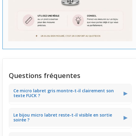
Questions fréquentes
Ce micro labret gris montre-t-il clairement son
▶
texte FUCK ?
Ce micro labret en téflon gris affiche un motif texte
Le bijou micro labret reste-t-il visible en sortie
"FUCK" discret. À distance, il reste sobre, mais de près,
▶
soirée ?
le détail graphique se révèle, apportant un style affirmé
en toute subtilité.
Le petit format de ce micro labret laisse juste assez de