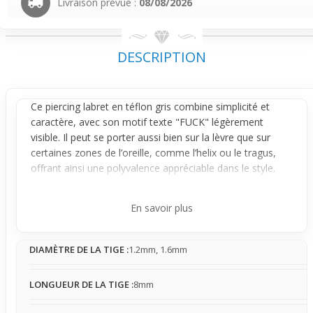
Livraison prévue :
08/08/2026
DESCRIPTION
Ce
piercing labret
en téflon gris combine simplicité et
caractère, avec son motif texte "FUCK" légèrement
visible. Il peut se porter aussi bien sur la
lèvre
que sur
certaines zones de l’
oreille
, comme l’helix ou le
tragus
,
offrant ainsi une polyvalence appréciable dans le style.
Son rendu est sobre, discret à distance mais capte l’œil à
proximité grâce à son détail graphique.
En savoir plus
Sa légèreté et sa matière douce assurent un contact
agréable avec la peau, même en usage occasionnel. Sur
DIAMÈTRE DE LA TIGE :
1.2mm, 1.6mm
la lèvre, il reste fixe et attire le regard sans être
envahissant. Sur l’oreille, il se fait plus discret, apportant
une touche stylée sans créer de gêne. Sa petite taille
LONGUEUR DE LA TIGE :
8mm
limite la sensation de présence, aidant à l’oublier
rapidement une fois posé.