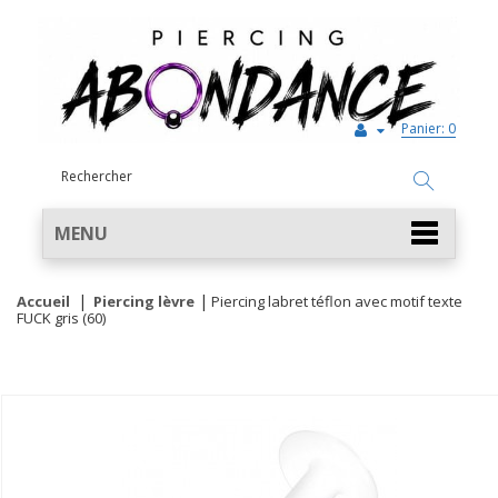
Panier:
0
MENU
Accueil
Piercing lèvre
Piercing labret téflon avec motif texte
FUCK gris (60)