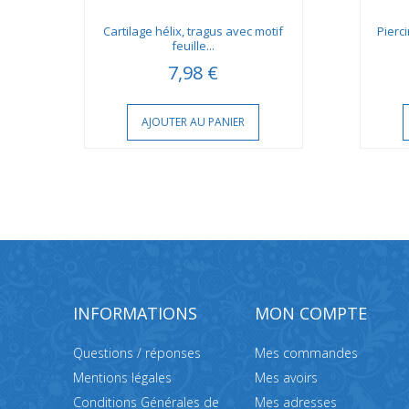
vec
Cartilage hélix, tragus avec motif
Pierci
feuille...
7,98 €
AJOUTER AU PANIER
INFORMATIONS
MON COMPTE
Questions / réponses
Mes commandes
Mentions légales
Mes avoirs
Conditions Générales de
Mes adresses