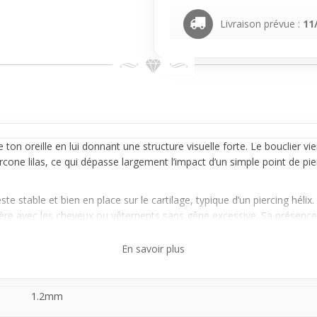
Livraison prévue :
11
de ton
oreille
en lui donnant une structure visuelle forte. Le bouclier vi
ircone lilas, ce qui dépasse largement l’impact d’un simple point de pi
e stable et bien en place sur le cartilage, typique d’un piercing hélix. L
re avec les cheveux ou vêtements sans gêne excessive. Sa présence e
En savoir plus
oix si tu souhaites dépasser le traditionnel hélix et opter pour un style
 visuel plus élaboré, idéal pour marquer ta singularité avec douceur 
1.2mm