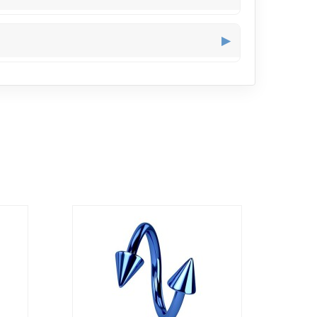
, parfait pour ceux qui souhaitent un barbell hélix
▶
tive maîtrisée qui se combine bien avec d’autres