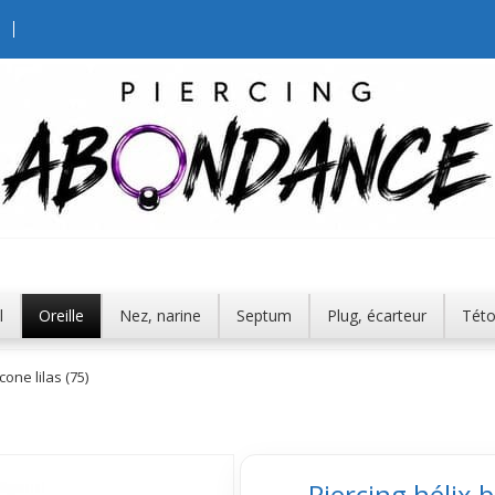
l
Oreille
Nez, narine
Septum
Plug, écarteur
Tét
cone lilas (75)
Piercing hélix b