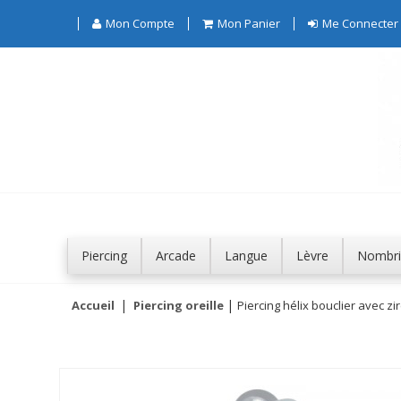
Mon Compte
Mon Panier
Me Connecter
Piercing
Arcade
Langue
Lèvre
Nombri
Accueil
Piercing oreille
Piercing hélix bouclier avec zir