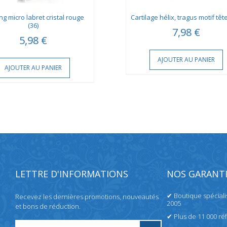
ng micro labret cristal rouge
Cartilage hélix, tragus motif tête
(36)
7,98 €
5,98 €
AJOUTER AU PANIER
AJOUTER AU PANIER
LETTRE D'INFORMATIONS
NOS GARANTI
✔ Boutique spécial
Recevez les dernières promotions, nouveautés
2005
et bons de réduction.
✔ Plus de 11 000 ré