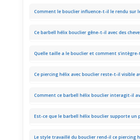
Comment le bouclier influence-t-il le rendu sur l
Le bouclier autour du
barbell
hélix structure visuelle
Ce barbell hélix bouclier gêne-t-il avec des cheve
moderne, visible de face comme de profil. Il offre ainsi
Le bouclier épouse la forme de l’oreille sans accro
Quelle taille a le bouclier et comment s’intègre-t-i
libre sans tiraillements. Cela facilite le port quotid
Le bouclier est dimensionné pour suivre précisément
Ce piercing hélix avec bouclier reste-t-il visible 
valorise l’oreille sans surcharger le piercing hélix. L
Lorsque les cheveux sont attachés, le barbell hélix et
Comment ce barbell hélix bouclier interagit-il av
attirant l’œil sans être ostentatoire. C’est un atout
Le bouclier suit la forme du cartilage et ne gêne pas 
Est-ce que le barbell hélix bouclier supporte un
confortable toute la journée sans que le bijou ne s
Ce modèle, grâce à son bouclier fin et sa base stabl
Le style travaillé du bouclier rend-il ce piercing 
pression directe sur le piercing hélix, ce qui perme