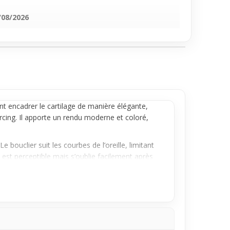
/08/2026
ent encadrer le cartilage de manière élégante,
ercing. Il apporte un rendu moderne et coloré,
e bouclier suit les courbes de l’oreille, limitant
st perceptible mais s’oublie facilement après
 travaillé qui structure ton oreille. Il s’intègre
et modernité.