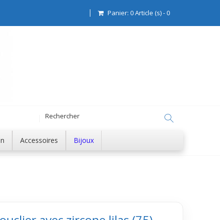
Panier:
0
Article (s)
-
0
on
Accessoires
Bijoux
ouclier avec zircone lilas (75)