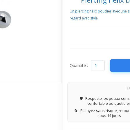
Un piercing hélix bouclier avec une zir
regard avec style.
Quantité :
L
🛡️
Respecte les peaux sensi
confortable au quotidie
🔄
Essayez sans risque, retours
sous 14 jours