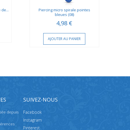
 de...
Piercing micro spirale pointes
Pier
bleues (08)
4,98 €
AJOUTER AU PANIER
ES
SUIVEZ-NOUS
isée depuis
Facebook
Instagram
férences
Pinterest