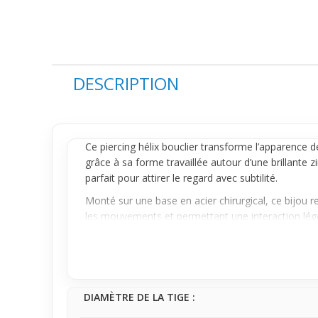
DESCRIPTION
Ce
piercing hélix
bouclier transforme l’apparence 
grâce à sa forme travaillée autour d’une brillante z
parfait pour attirer le regard avec subtilité.
Monté sur une base en acier chirurgical, ce bijou rest
les mouvements et permettant une interaction légè
quelques portées.
Pour un premier achat, ce piercing est un excellent ch
facilement avec d’autres
piercings
et donne un effet
DIAMÈTRE DE LA TIGE :