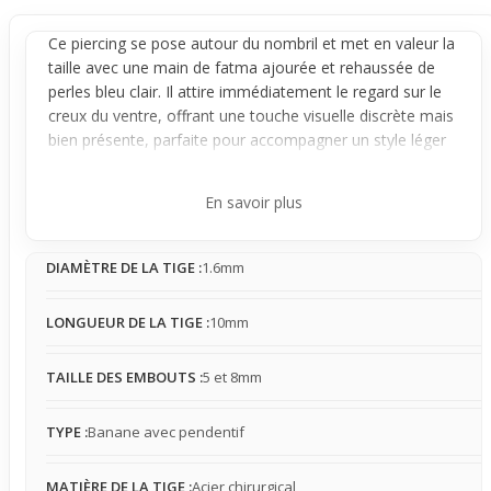
Ce
piercing
se pose autour du
nombril
et met en valeur la
taille avec une main de fatma ajourée et rehaussée de
perles bleu clair. Il attire immédiatement le regard sur le
creux du ventre, offrant une touche visuelle discrète mais
bien présente, parfaite pour accompagner un style léger
et bohème.
Fixé sur une
banane
en acier chirurgical, il reste stable
En savoir plus
une fois en place. Sa présence est perceptible sans être
gênante, avec une sensation naturelle côté confort. En
DIAMÈTRE DE LA TIGE :
1.6mm
contact avec les vêtements, il peut parfois accrocher
légèrement les tissus fins, mais cette sensation reste
modérée et le bijou s’oublie facilement au quotidien.
LONGUEUR DE LA TIGE :
10mm
Parfait pour l’été, il se montre particulièrement adapté
aux tenues courtes et aux moments à la plage, où le
TAILLE DES EMBOUTS :
5 et 8mm
ventre est souvent exposé. Ce piercing complète une
tenue simple en apportant une élégante note bohème,
TYPE :
Banane avec pendentif
valorisant discrètement la silhouette et renforçant
l’impact visuel du nombril dans un style moderne et
MATIÈRE DE LA TIGE :
Acier chirurgical