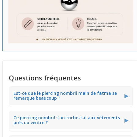
Questions fréquentes
Est-ce que le piercing nombril main de fatma se
▶
remarque beaucoup ?
Le bijou valorise le ventre grâce à sa main de fatma
Ce piercing nombril s’accroche-t-il aux vêtements
ajourée et ses perles turquoises. Il offre une présence
▶
près du ventre ?
discrète mais visible, idéale pour qui cherche à attirer
l’œil sans excès.