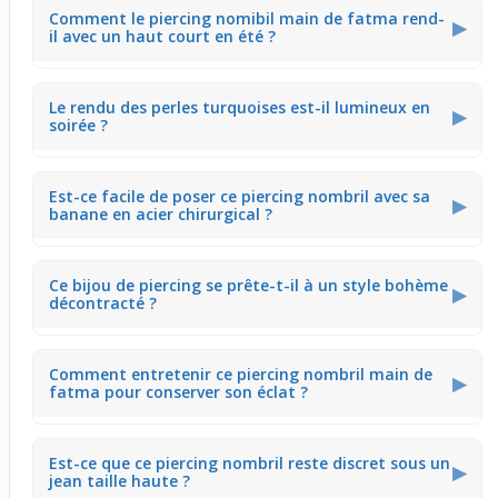
Avec ses détails fins, ce modèle peut parfois accrocher
Comment le piercing nomibil main de fatma rend-
légèrement les tissus fins. Cependant, cette sensation
▶
il avec un haut court en été ?
est modérée, et il s’oublie rapidement dans le quotidien
avec des vêtements plus épais.
Le bijou se met en valeur avec un look léger, surtout en
Le rendu des perles turquoises est-il lumineux en
période estivale où le ventre peut être exposé. Il ajoute
▶
soirée ?
une touche bohème qui sublime naturellement la
silhouette.
Les perles bleu clair apportent un éclat subtil qui capte la
Est-ce facile de poser ce piercing nombril avec sa
lumière douce de soirées détendues. Cela crée un effet
▶
banane en acier chirurgical ?
lumineux discret sans être trop voyant.
Le système à banane offre une fixation stable et simple
Ce bijou de piercing se prête-t-il à un style bohème
à manipuler. Il facilite l’installation tout en garantissant
▶
décontracté ?
que le bijou reste en place durant la journée.
La main de fatma associée aux perles crée un style
Comment entretenir ce piercing nombril main de
distinctif bohème. Ce modèle complète naturellement
▶
fatma pour conserver son éclat ?
une tenue décontractée, notamment avec des tenues
estivales ou casual.
Un nettoyage doux avec un chiffon humide aide à
Est-ce que ce piercing nombril reste discret sous un
maintenir la brillance des perles et de l’acier. Évitez les
▶
jean taille haute ?
produits abrasifs pour garder la beauté du bijou intacte.