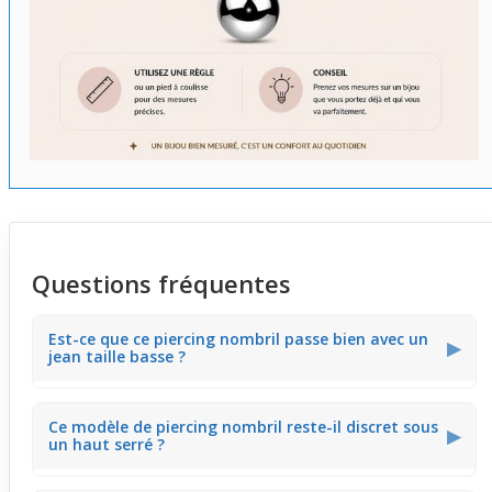
Questions fréquentes
Est-ce que ce piercing nombril passe bien avec un
▶
jean taille basse ?
Ce
piercing nombril
avec pendentif multiple cœurs reste
Ce modèle de piercing nombril reste-il discret sous
visible avec un jean taille basse grâce à son cristal rouge
▶
un haut serré ?
vif. Il souligne la taille sans être caché par les vêtements.
Vous pouvez facilement intégrer ce bijou à vos tenues
casual.