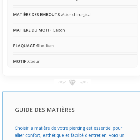
s'intégrant naturellement aux looks plage ou
décontractés, offrant un rendu visible qui valorise le
MATIÈRE DES EMBOUTS :
Acier chirurgical
ventre et sublime la silhouette.
MATIÈRE DU MOTIF :
Laiton
PLAQUAGE :
Rhodium
MOTIF :
Coeur
GUIDE DES MATIÈRES
Choisir la matière de votre piercing est essentiel pour
allier confort, esthétique et facilité d'entretien. Voici un