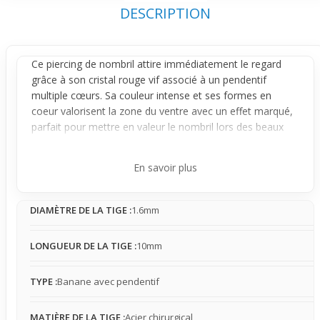
DESCRIPTION
Ce piercing de nombril attire immédiatement le regard
grâce à son cristal rouge vif associé à un
pendentif
multiple cœurs. Sa couleur intense et ses formes en
coeur valorisent la zone du ventre avec un effet marqué,
parfait pour mettre en valeur le nombril lors des beaux
jours ou avec des vêtements courts.
Fabriqué en acier chirurgical, ce bijou s'adapte
En savoir plus
particulièrement aux peaux sensibles en limitant les
risques d'irritation. Une fois en place, il reste stable,
DIAMÈTRE DE LA TIGE :
1.6mm
offrant une présence légère à modérée qui se fait
facilement oublier au quotidien. Il reste perceptible au
contact des vêtements, notamment les tissus fins, sans
LONGUEUR DE LA TIGE :
10mm
pour autant gêner.
Idéal pour l'été et les tenues qui dévoilent la taille, ce
TYPE :
Banane avec pendentif
piercing complète le style en apportant une touche
esthétique vive et élégante. Il souligne la féminité tout en
MATIÈRE DE LA TIGE :
Acier chirurgical