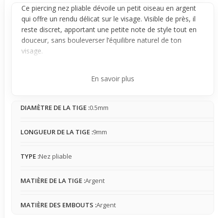
Ce
piercing nez
pliable dévoile un petit oiseau en argent
qui offre un rendu délicat sur le visage. Visible de près, il
reste discret, apportant une petite note de style tout en
douceur, sans bouleverser l’équilibre naturel de ton
visage.
Facile à porter grâce à sa tige fine de 0,5 mm, ce bijou
glisse simplement sur le nez et se maintient
En savoir plus
naturellement en place. Il est léger et se fait vite oublier
dans le quotidien, même s’il mérite d’être retiré avant
DIAMÈTRE DE LA TIGE :
0.5mm
activités physiques ou nuit. Son design pliable rend sa
mise en place rapide et pratique, idéal pour ceux qui
cherchent un accessoire discret et simple à manipuler.
LONGUEUR DE LA TIGE :
9mm
Ce piercing convient parfaitement à ceux qui veulent une
touche subtile pour compléter un style discret au
TYPE :
Nez pliable
quotidien. Accessible et léger, il s’intègre facilement dans
n’importe quelle tenue pour un usage occasionnel, sans
MATIÈRE DE LA TIGE :
Argent
impression de surcharge. Il apporte juste ce qu’il faut pour
rehausser le visage tout en restant naturel et facile à vivre
MATIÈRE DES EMBOUTS :
Argent
au quotidien.