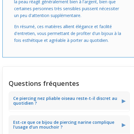
la peau réagit généralement bien à l'argent, bien que
certaines personnes très sensibles puissent nécessiter
un peu d'attention supplémentaire.
En résumé, ces matières allient élégance et facilité
d'entretien, vous permettant de profiter d'un bijoux à la
fois esthétique et agréable à porter au quotidien.
Questions fréquentes
Ce piercing nez pliable oiseau reste-t-il discret au
▶
quotidien ?
Ce piercing nez pliable est fin, avec sa tige de 0,5 mm et
Est-ce que ce bijou de piercing narine complique
son petit oiseau en argent. Il apporte une touche
▶
l’usage d’un mouchoir ?
délicate, visible de près mais suffisamment discret pour
un usage quotidien sans alourdir le visage.