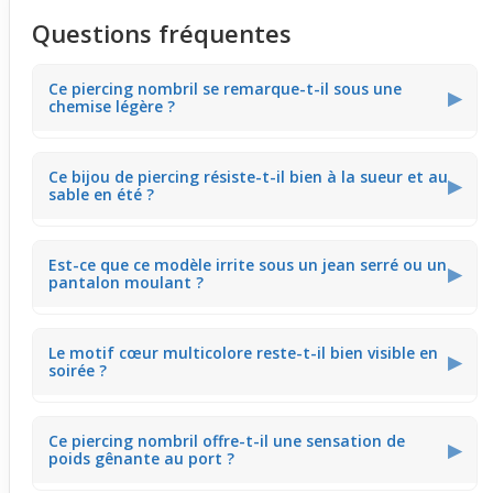
Questions fréquentes
Ce piercing nombril se remarque-t-il sous une
▶
chemise légère ?
Le cœur multicolore en férido capte la lumière, créant un
Ce bijou de piercing résiste-t-il bien à la sueur et au
éclat discret sous les tissus fins. Il apporte une touche
▶
sable en été ?
colorée visible sans être trop imposant, idéale pour
porter avec des hauts légers en été.
Fabriqué en acier chirurgical, il résiste à l'humidité et au
Est-ce que ce modèle irrite sous un jean serré ou un
contact avec le sable. Cette robustesse le rend adapté
▶
pantalon moulant ?
pour les journées plage sans détériorer son rendu coloré
ni compromettre la finition.
Sa taille compacte limite les frottements, mais les
Le motif cœur multicolore reste-t-il bien visible en
vêtements très serrés en tissu épais peuvent accrocher
▶
soirée ?
le bijou. Mieux vaut éviter des tenues trop ajustées au
niveau du ventre pour un confort optimal.
Oui, les cristaux férido reflètent subtilement la lumière
Ce piercing nombril offre-t-il une sensation de
artificielle, donnant un éclat élégant. Ce piercing valorise
▶
poids gênante au port ?
la silhouette avec une touche de couleur, parfaite pour
les sorties décontractées.