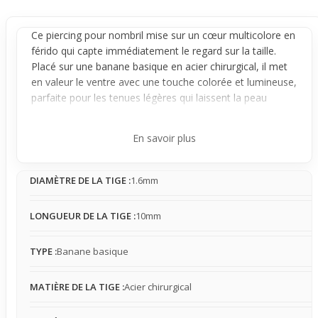
Ce
piercing
pour
nombril
mise sur un cœur multicolore en
férido qui capte immédiatement le regard sur la taille.
Placé sur une
banane
basique en acier chirurgical, il met
en valeur le ventre avec une touche colorée et lumineuse,
parfaite pour les tenues légères qui laissent la peau
visible.
Compact et stable, ce bijou reste bien en place une fois
En savoir plus
porté, offrant une sensation légère à modérée sur la
peau. Son matériau en acier chirurgical convient aux
DIAMÈTRE DE LA TIGE :
1.6mm
peaux sensibles, mais il est conseillé de faire attention
aux vêtements fins ou serrés qui peuvent accrocher le
bijou. Sa taille assure une présence visible, mais sans
LONGUEUR DE LA TIGE :
10mm
gêne excessive au quotidien.
Pour un premier achat, ce piercing est idéal à porter en
TYPE :
Banane basique
été, à la plage ou lors de sorties décontractées avec des
vêtements courts. Il complète naturellement un look
MATIÈRE DE LA TIGE :
Acier chirurgical
estival en apportant une note éclatante et ludique au
ventre, soulignant la silhouette avec originalité tout en