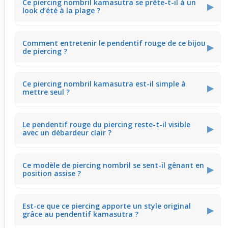
Ce piercing nombril kamasutra se prête-t-il à un
serré sans créer de relief excessif. Son pendentif rouge
▶
look d’été à la plage ?
diffuse une présence légère qui ne domine pas la tenue.
Son design apporte une couleur vive qui s’entend bien
Comment entretenir le pendentif rouge de ce bijou
avec les tenues légères d’été. Porté à la plage, il
▶
de piercing ?
complète naturellement un style décontracté et met
discrètement en valeur la silhouette.
Le pendentif en acier chirurgical se nettoie facilement
Ce piercing nombril kamasutra est-il simple à
avec un chiffon doux et un savon neutre. Un entretien
▶
mettre seul ?
régulier garde la couleur rouge éclatante et le bijou
brillant au quotidien.
Son design en forme de banane facilite la mise en place
Le pendentif rouge du piercing reste-t-il visible
et la fixation. Il se manie sans difficulté, ce qui permet un
▶
avec un débardeur clair ?
enfilage rapide et sûr à la maison.
Oui, la couleur rouge contraste bien avec les tons clairs,
Ce modèle de piercing nombril se sent-il gênant en
rendant le pendentif visible sans agressivité. Il ajoute une
▶
position assise ?
note couleur qui dynamise une tenue simple.
Du fait de sa petite taille, le bijou ne gêne pas la plupart
Est-ce que ce piercing apporte un style original
du temps en position assise. Cependant, selon le style
▶
grâce au pendentif kamasutra ?
du vêtement, vous pourriez ressentir un léger contact.