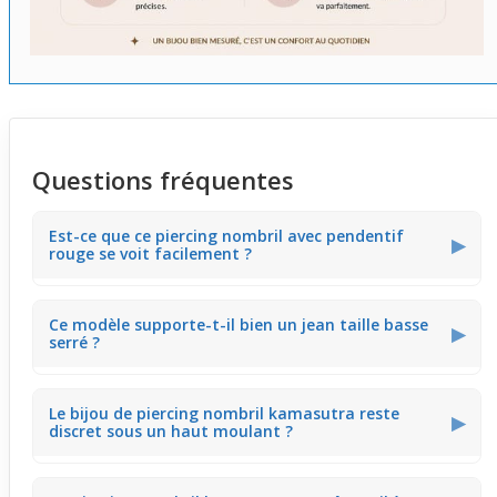
Questions fréquentes
Est-ce que ce piercing nombril avec pendentif
▶
rouge se voit facilement ?
Le pendentif rouge apporte une touche visible sans être
Ce modèle supporte-t-il bien un jean taille basse
trop imposant. Ce piercing attire délicatement l'œil sur le
▶
serré ?
nombril, parfait pour ceux qui veulent un effet discret
tout en marquant la zone.
Sa forme
banane
et petite taille permettent de le porter
Le bijou de piercing nombril kamasutra reste
facilement sous un jean serré. Vous pourriez toutefois
▶
discret sous un haut moulant ?
ressentir le contact avec certains tissus, mais il reste
assez discret.
Grâce à sa taille contenue, il s’intègre bien sous un haut