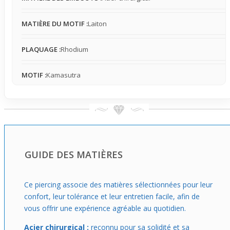
Idéal pour qui cherche un bijou simple, visible mais discret
à la fois.
MATIÈRE DU MOTIF :
Laiton
PLAQUAGE :
Rhodium
MOTIF :
Kamasutra
GUIDE DES MATIÈRES
Ce piercing associe des matières sélectionnées pour leur
confort, leur tolérance et leur entretien facile, afin de
vous offrir une expérience agréable au quotidien.
Acier chirurgical :
reconnu pour sa solidité et sa