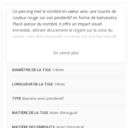
Ce
piercing
met le
nombril
en valeur avec une touche de
couleur rouge sur son
pendentif
en forme de kamasutra.
Placé autour du nombril, il offre un impact visuel
immédiat, attirant doucement le regard sur la zone du
ventre, sans être imposant. Le rendu est à la fois discret
et marqué, idéal pour ceux qui veulent souligner leur
ventre avec subtilité.
En savoir plus
Fabriqué en acier chirurgical, ce bijou reste stable une fois
en place. Sa petite taille lui permet de s’intégrer
DIAMÈTRE DE LA TIGE :
1.6mm
facilement sous des vêtements, même ajustés, bien
qu’un contact avec certains tissus puisse se faire sentir.
La présence est légère à modérée, se faisant oublier au
LONGUEUR DE LA TIGE :
10mm
quotidien selon le style de tenue porté.
Adapté à un usage discret, ce piercing trouve
TYPE :
Banane avec pendentif
parfaitement sa place en été, à la plage ou sous des
vêtements courts. Il complète naturellement un look
MATIÈRE DE LA TIGE :
Acier chirurgical
décontracté en apportant une note visuelle juste ce qu’il
faut, mettant en lumière la silhouette sans en faire trop.
MATIÈRE DES EMBOUTS :
Acier chirurgical