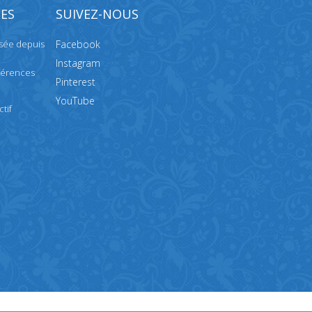
ES
SUIVEZ-NOUS
isée depuis
Facebook
Instagram
férences
Pinterest
YouTube
tif