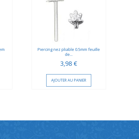
gem
Piercing nez pliable 0.5mm feuille
Pie
de...
3,98 €
AJOUTER AU PANIER