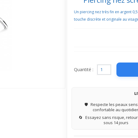
Un piercing nez très fin en argent 0
touche discrète et originale au visag
Quantité :
L
🛡️
Respecte les peaux sensi
confortable au quotidie
🔄
Essayez sans risque, retours
sous 14 jours