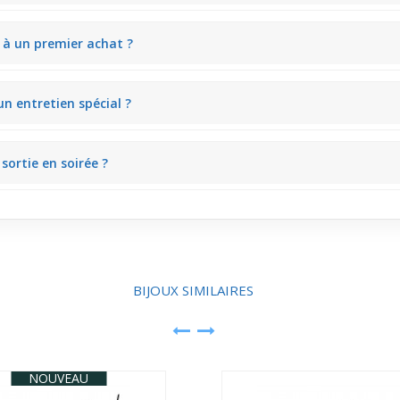
son embout poisson creux qui attire l’œil subtilement. Il ne domine pas 
 à un premier achat ?
oix pour un premier bijou de piercing nez. Il facilite l’adaptation au p
n entretien spécial ?
our garder sa brillance et éviter le ternissement. Un simple nettoyag
sortie en soirée ?
 d’originalité discrète sans être trop flashy. Son design fin se marie 
BIJOUX SIMILAIRES
NOUVEAU