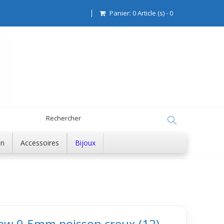
Panier:
0
Article (s)
-
0
on
Accessoires
Bijoux
rew 0.5mm poisson creux (12)