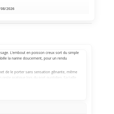
/08/2026
visage. L’embout en poisson creux sort du simple
 habille la narine doucement, pour un rendu
rmet de le porter sans sensation gênante, même
reste pratique lors du port quotidien. Sa taille
e bonne option. Il agit comme une petite touche
le quotidien sans imposer son style, parfait pour