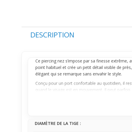
DESCRIPTION
Ce
piercing nez
s’impose par sa finesse extrême, av
point habituel et crée un petit détail visible de prè
élégant qui se remarque sans envahir le style.
Conçu pour un port confortable au quotidien, il r
quand le visage est en mouvement. Il peut parfois a
fine facilite un port modéré qui s’adapte parfaite
Si tu recherches un premier bijou de nez facile à p
personnelle discrète mais assurée, pour intégrer u
se familiariser avec un nouveau piercing tout en g
DIAMÈTRE DE LA TIGE :