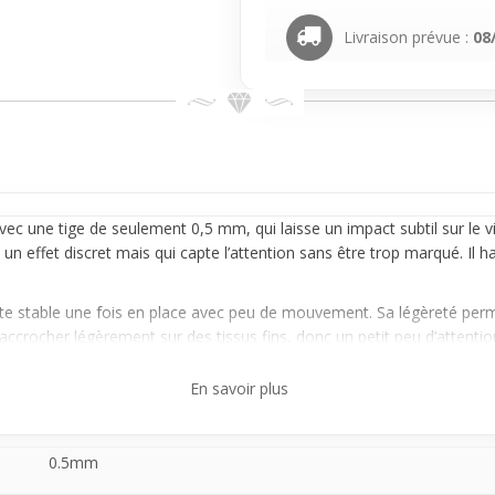
Livraison prévue :
08
ec une tige de seulement 0,5 mm, qui laisse un impact subtil sur le 
s, un effet discret mais qui capte l’attention sans être trop marqué. Il
este stable une fois en place avec peu de mouvement. Sa légèreté pe
ccrocher légèrement sur des tissus fins, donc un petit peu d’attention 
ment aux premiers achats de
piercing
nez.
En savoir plus
orter qui reste visible juste ce qu’il faut, ce modèle en argent est un
n style du visage moderne, naturel et léger. Un bijou qui accompagne 
ardant un look soigné.
0.5mm