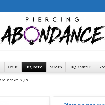
l
Oreille
Nez, narine
Septum
Plug, écarteur
Tét
 poisson creux (12)
Piercing nez sc