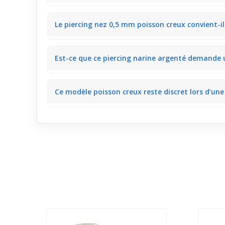
Ce modèle équilibre discrétion et visibilité grâce à 
Le piercing nez 0,5 mm poisson creux convient-il
remarque avec un regard attentif.
Oui, sa finesse et sa légèreté en font un excellent ch
Est-ce que ce piercing narine argenté demande u
trop voyants.
Ce bijou en argent nécessite un nettoyage régulier p
Ce modèle poisson creux reste discret lors d’une 
éclat au quotidien.
Lors d’une sortie, ce piercing nez apporte une touche
pour valoriser un look sans excès.