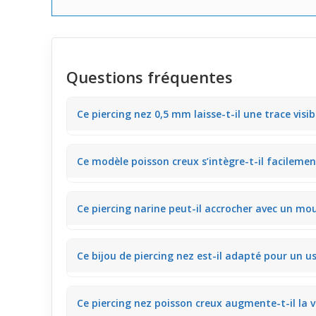
Questions fréquentes
Ce piercing nez 0,5 mm laisse-t-il une trace visib
Ce piercing nez ultra fin de 0,5 mm se fait discret t
Ce modèle poisson creux s’intègre-t-il facileme
paraître excessif. Il convient bien à ceux qui recher
Le bijou de piercing avec son petit poisson creux ar
Ce piercing narine peut-il accrocher avec un mou
porter du maquillage naturel ou plus travaillé sans qu
Il arrive que le fil de 0,5 mm et la forme creuse du
Ce bijou de piercing nez est-il adapté pour un u
mouchoir est recommandée pour éviter tout accroc
Avec sa tige très fine et légère, ce
piercing narine
of
Ce piercing nez poisson creux augmente-t-il la vis
circonstances sans trop d’entretien spécifique.