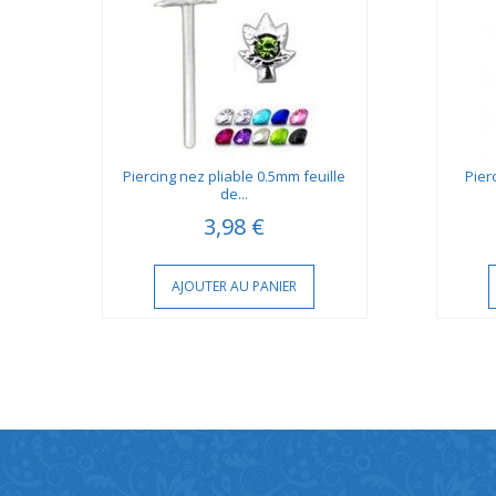
u
Piercing nez pliable 0.5mm feuille
Pier
de...
3,98 €
AJOUTER AU PANIER