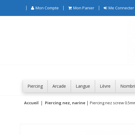
Mon Compte
Mon Panier
Me Connecter
Piercing
Arcade
Langue
Lèvre
Nombri
Accueil
Piercing nez, narine
Piercing nez screw 0.5mm