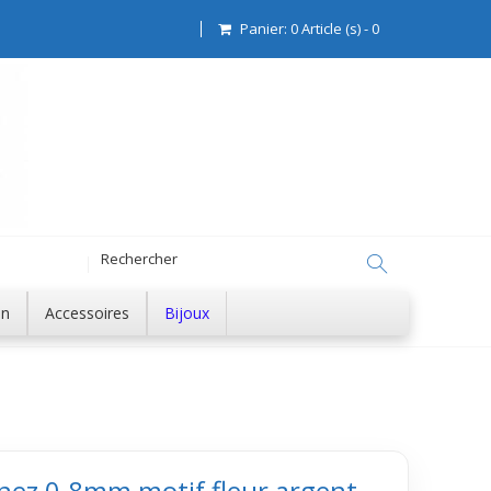
Panier:
0
Article (s)
-
0
on
Accessoires
Bijoux
 nez 0.8mm motif fleur argent