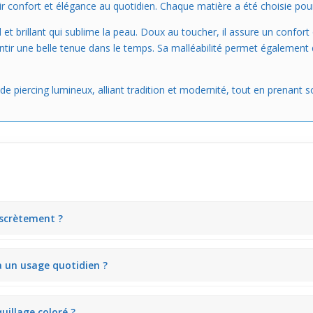
 confort et élégance au quotidien. Chaque matière a été choisie pour s
et brillant qui sublime la peau. Doux au toucher, il assure un confor
antir une belle tenue dans le temps. Sa malléabilité permet également d
e piercing lumineux, alliant tradition et modernité, tout en prenant s
iscrètement ?
leur vert pomme qui attire l'œil sans être trop voyant. Il apporte une
à un usage quotidien ?
pouvez le porter au quotidien sans que le piercing prenne trop de plac
ite, ce
piercing narine
supporte bien le port régulier. Il limite les accrocs
uillage coloré ?
r un look frais tout en restant durable dans la vie de tous les jours.