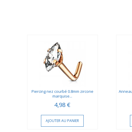
son
Piercing nez courbé 0.8mm zircone
Anneau 
marquise...
4,98 €
AJOUTER AU PANIER