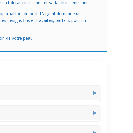
a tolérance cutanée et sa facilité d'entretien.
t optimal lors du port. L'argent demande un
es designs fins et travaillés, parfaits pour un
oin de votre peau.
▶
 touche colorée subtile idéale pour ceux qui
▶
e visuelle.
 aux tissus et reste léger, ce qui facilite le port
▶