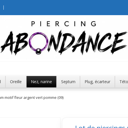
l
Oreille
Nez, narine
Septum
Plug, écarteur
Tét
mm motif fleur argent vert pomme (09)
Lot de piercings