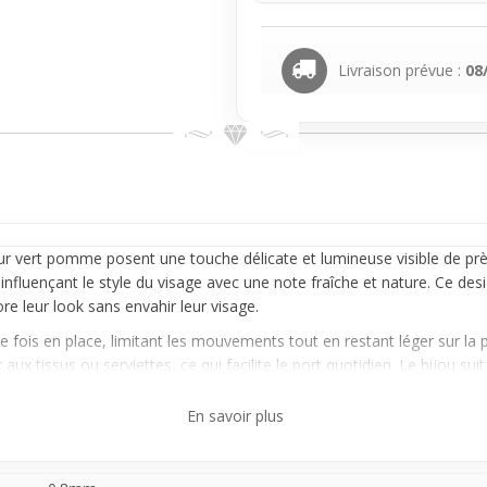
Livraison prévue :
08
 vert pomme posent une touche délicate et lumineuse visible de près 
 influençant le style du visage avec une note fraîche et nature. Ce desig
re leur look sans envahir leur visage.
ne fois en place, limitant les mouvements tout en restant léger sur la
x tissus ou serviettes, ce qui facilite le port quotidien. Le bijou s
de la journée.
En savoir plus
ceux qui souhaitent varier leur style en douceur avec une touche de co
gre parfaitement dans un look affirmé et moderne, donnant un petit plus