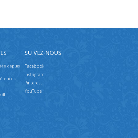
ES
SUIVEZ-NOUS
isée depuis
Facebook
Instagram
férences
Pinterest
YouTube
tif