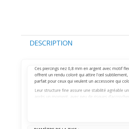
DESCRIPTION
Ces
piercings
nez 0,8 mm en argent avec motif fleur
offrent un rendu coloré qui attire l'œil subtilement,
parfait pour ceux qui veulent un accessoire qui colo
Leur structure fine assure une stabilité agréable u
après un moment, avec peu de risques d’accrocher au
maintenant un look soigné et naturel tout au long 
Pensé pour un usage régulier, ce lot est idéal pour 
discrétion. Facile à porter et à assortir, il s’intè
quotidien.