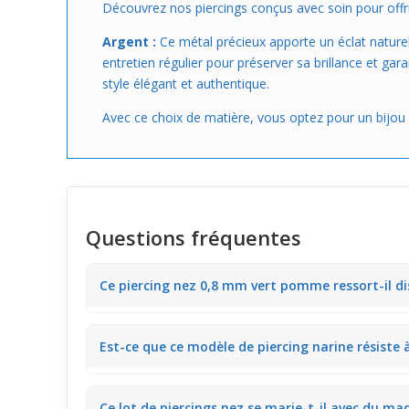
Découvrez nos piercings conçus avec soin pour offrir
Argent :
Ce métal précieux apporte un éclat naturel 
entretien régulier pour préserver sa brillance et gar
style élégant et authentique.
Avec ce choix de matière, vous optez pour un bijou d
Questions fréquentes
Ce piercing nez 0,8 mm vert pomme ressort-il d
Ce bijou de piercing est fin (0,8 mm) avec un motif f
Est-ce que ce modèle de piercing narine résiste 
veulent un accent sans surcharger leur visage. Vous 
Grâce à sa structure en argent fin et à sa taille rédu
Ce lot de piercings nez se marie-t-il avec du maq
prolongé au travail ou en sorties. Il permet de garde