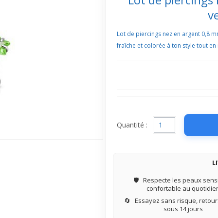
v
Lot de piercings nez en argent 0,8 m
fraîche et colorée à ton style tout en
Quantité :
L
🛡️
Respecte les peaux sensi
confortable au quotidie
🔄
Essayez sans risque, retours
sous 14 jours