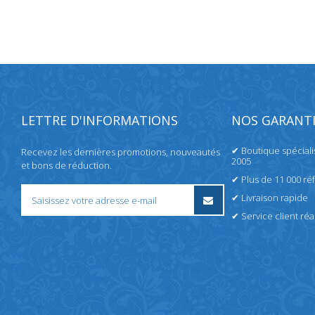
LETTRE D'INFORMATIONS
NOS GARANTI
✔ Boutique spécial
Recevez les dernières promotions, nouveautés
2005
et bons de réduction.
✔ Plus de 11 000 ré
✔ Livraison rapide
✔ Service client réac