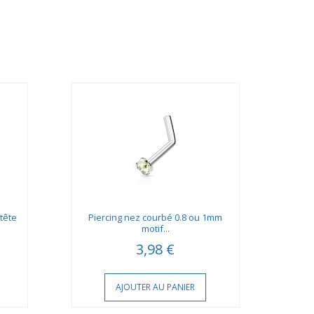
tête
Piercing nez courbé 0.8 ou 1mm
Pier
motif...
3,98 €
AJOUTER AU PANIER