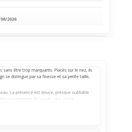
/08/2026
sans être trop marquants. Placés sur le nez, ils
n se distingue par sa finesse et sa petite taille,
 peau. La présence est douce, presque oubliable
uit les mouvements du visage sans excès,
uleur éclatante sans sacrifier le confort ni la
 visible mais jamais envahissant à ton visage au