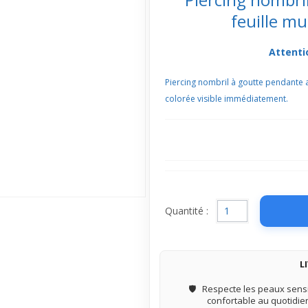
feuille mu
Attenti
Piercing nombril à goutte pendante av
colorée visible immédiatement.
Quantité :
L
🛡️
Respecte les peaux sensi
confortable au quotidie