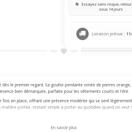
🔄
Essayez sans risque, retours
sous 14 jours
Livraison prévue :
11
dès le premier regard. Sa goutte pendante ornée de pierres orange, ve
présence bien démarquée, parfaite pour les vêtements courts et l'été.
ne fois en place, offrant une présence modérée qui se sent légèrement 
 matière portée, restant simple à porter au quotidien quand on veut s
rfaitement une tenue décontractée d'été, plage ou festivals. Il apport
l, faisant de cet accessoire un choix facile à adopter pour ceux qui ve
En savoir plus