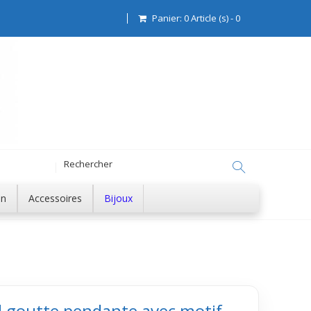
Panier:
0
Article (s)
-
0
on
Accessoires
Bijoux
l goutte pendante avec motif