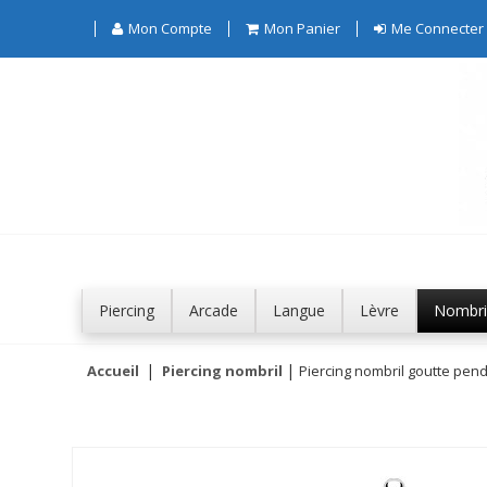
Mon Compte
Mon Panier
Me Connecter
Piercing
Arcade
Langue
Lèvre
Nombri
Accueil
Piercing nombril
Piercing nombril goutte pend