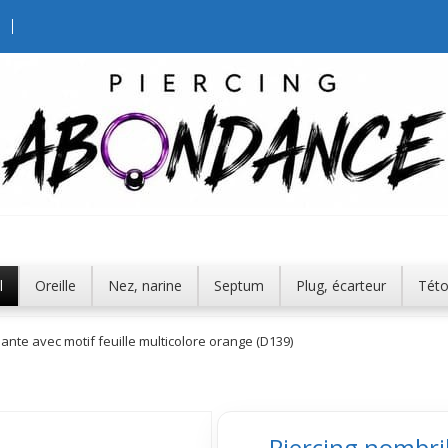
l
Oreille
Nez, narine
Septum
Plug, écarteur
Tét
ante avec motif feuille multicolore orange (D139)
Piercing nombri