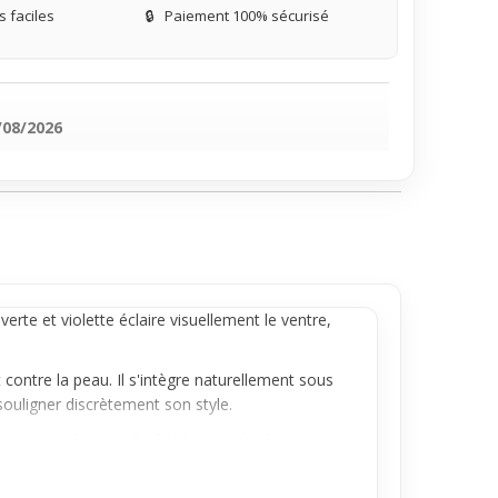
 faciles
🔒
Paiement 100% sécurisé
/08/2026
rte et violette éclaire visuellement le ventre,
contre la peau. Il s'intègre naturellement sous
ouligner discrètement son style.
e une touche visuelle fraîche et colorée qui
ulent sublimer leur ventre avec un accent