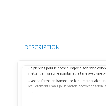
DESCRIPTION
Ce piercing pour le
nombril
impose son style coloré 
mettant en valeur le nombril et la taille avec une 
Avec sa forme en
banane
, ce bijou reste stable u
les vêtements mais peut parfois accrocher selon la
Idéal pour les beaux jours, ce piercing complète pa
valorise la silhouette en ciblant la zone du nombri
lumineux et naturel.