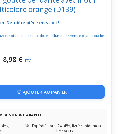
lticolore orange (D139)
on: Dernière pièce en stock!
ec motif feuille multicolore, il illumine le ventre d'une touche
8,98 €
TTC
AJOUTER AU PANIER
IVRAISON & GARANTIES
bles,
🚀
Expédié sous 24–48h, livré rapidement
n
chez vous