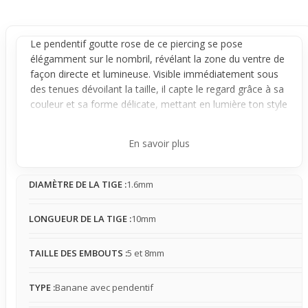
Le
pendentif
goutte rose de ce
piercing
se pose
élégamment sur le
nombril
, révélant la zone du ventre de
façon directe et lumineuse. Visible immédiatement sous
des tenues dévoilant la taille, il capte le regard grâce à sa
couleur et sa forme délicate, mettant en lumière ton style
avec une touche féminine marquée.
Monté sur une
banane
en acier chirurgical, ce bijou reste
En savoir plus
stable une fois en place, garantissant une présence sûre
au quotidien. Sa taille et son pendentif sont suffisamment
DIAMÈTRE DE LA TIGE :
1.6mm
perceptibles pour créer un point central visuel sur le
ventre, tout en restant naturel. En contact avec les
vêtements, il peut se faire sentir modérément, surtout
LONGUEUR DE LA TIGE :
10mm
avec des tissus serrés, mais il s’adapte bien à un usage
régulier.
TAILLE DES EMBOUTS :
5 et 8mm
Parfait pour un look affirmé en été, il complète
facilement une tenue courte, comme un crop top ou un
TYPE :
Banane avec pendentif
maillot de bain, en apportant une touche de couleur et