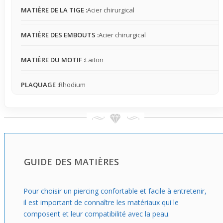
d’éclat au niveau de la taille. Ce piercing valorise ta
MATIÈRE DE LA TIGE :
Acier chirurgical
silhouette tout en restant fonctionnel, idéal pour celles
qui souhaitent afficher en toute simplicité un accent
MATIÈRE DES EMBOUTS :
Acier chirurgical
mode sur leur nombril.
MATIÈRE DU MOTIF :
Laiton
PLAQUAGE :
Rhodium
GUIDE DES MATIÈRES
Pour choisir un piercing confortable et facile à entretenir,
il est important de connaître les matériaux qui le
composent et leur compatibilité avec la peau.