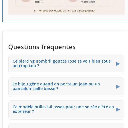
Questions fréquentes
Ce piercing nombril goutte rose se voit bien sous
▶
un crop top ?
Le pendentif goutte rose est assez visible sous des
Le bijou gêne quand on porte un jean ou un
tenues courtes comme un crop top. Sa couleur
▶
pantalon taille basse ?
lumineuse apporte un point d’attention naturel sur le
ventre, parfait pour mettre en valeur cette zone.
Avec des tissus serrés comme un jean taille basse, le
Ce modèle brille-t-il assez pour une soirée d’été en
pendentif peut se faire sentir modérément contre la
▶
extérieur ?
peau. Cependant, son design fin limite l’inconfort lors des
mouvements au quotidien.
Le pendentif goutte rose capte bien la lumière naturelle,