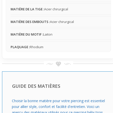
Idéal pour porter de manière occasionnelle, il complète
MATIÈRE DE LA TIGE :
Acier chirurgical
parfaitement une oreille déjà ornée en apportant une
touche structurante et plus élaborée. C’est une solution
MATIÈRE DES EMBOUTS :
Acier chirurgical
simple pour sortir du piercing helix classique en ajoutant
un élément graphique qui encadre visuellement le
MATIÈRE DU MOTIF :
Laiton
cartilage, parfait pour ceux qui cherchent un style travaillé
tout en conservant une certaine discrétion dans les
coloris.
PLAQUAGE :
Rhodium
GUIDE DES MATIÈRES
Choisir la bonne matière pour votre piercing est essentiel
pour allier style, confort et facilité d'entretien. Voici un
aperçu des matériaux utilisés pour ce piercing hélix trois