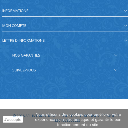
INFORMATIONS
MON COMPTE
LETTRE D'INFORMATIONS
NOS GARANTIES
SUIVEZ-NOUS
Nous utilisons des cookies pour améliorer votre
© 2026
AEL INTERNATIONAL - TOUS DROITS RÉSERVÉS - RCS RODEZ
J'accepte
expérience sur notre boutique et garantir le bon
48201908000035
fonctionnement du site.