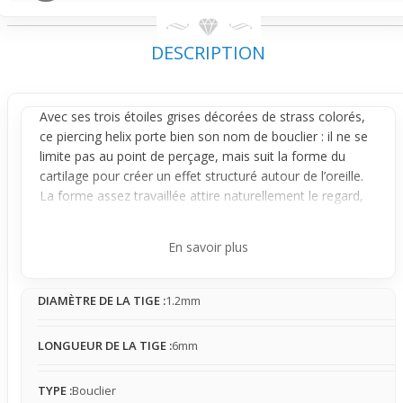
DESCRIPTION
Avec ses trois étoiles grises décorées de strass colorés,
ce
piercing
helix porte bien son nom de bouclier : il ne se
limite pas au point de perçage, mais suit la forme du
cartilage pour créer un effet structuré autour de l’
oreille
.
La forme assez travaillée attire naturellement le regard,
donnant une allure plus complexe et affirmée qu’un
simple
anneau
ou barre.
En savoir plus
Monté sur une tige en acier chirurgical, ce bouclier reste
bien en place contre le cartilage rigide, offrant une base
DIAMÈTRE DE LA TIGE :
1.2mm
stable qui limite les mouvements. Sa taille moyenne le
rend perceptible au port sans être trop imposant, avec
une présence qui peut rapidement se faire oublier une
LONGUEUR DE LA TIGE :
6mm
fois habitué. Il peut par moment un peu accrocher les
cheveux ou vêtements, ce qui est fréquent avec ce type
TYPE :
Bouclier
de piercing helix à décor plus marqué.