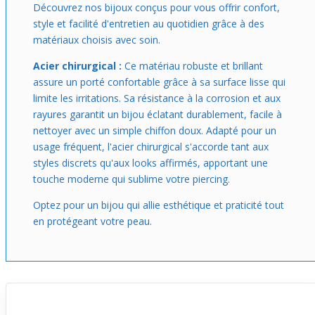
que la chaîne n’est pas incluse, ce qui te laisse libre de
Découvrez nos bijoux conçus pour vous offrir confort,
choisir la longueur et le style qui te conviennent le mieux.
style et facilité d'entretien au quotidien grâce à des
Idéal si tu veux un bijou à la fois visible, confortable et
matériaux choisis avec soin.
facile à intégrer dans ton quotidien.
Acier chirurgical :
Ce matériau robuste et brillant
assure un porté confortable grâce à sa surface lisse qui
limite les irritations. Sa résistance à la corrosion et aux
rayures garantit un bijou éclatant durablement, facile à
nettoyer avec un simple chiffon doux. Adapté pour un
usage fréquent, l'acier chirurgical s'accorde tant aux
styles discrets qu'aux looks affirmés, apportant une
touche moderne qui sublime votre piercing.
Optez pour un bijou qui allie esthétique et praticité tout
en protégeant votre peau.