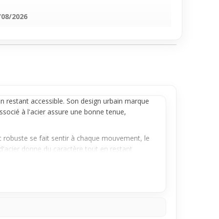
/08/2026
t en restant accessible. Son design urbain marque
associé à l'acier assure une bonne tenue,
t robuste se fait sentir à chaque mouvement, le
d'acier donne du caractère tout en restant
ée. Idéal pour apporter un petit coup de pep’s à
plement, qui ne gêne pas dans les gestes