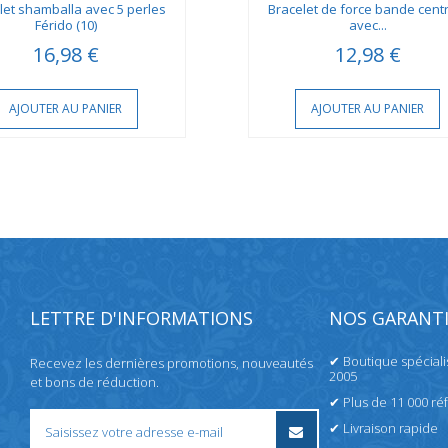
let shamballa avec 5 perles
Bracelet de force bande cent
Férido (10)
avec...
16,98 €
12,98 €
AJOUTER AU PANIER
AJOUTER AU PANIER
LETTRE D'INFORMATIONS
NOS GARANTI
✔ Boutique spécial
Recevez les dernières promotions, nouveautés
2005
et bons de réduction.
✔ Plus de 11 000 ré
✔ Livraison rapide