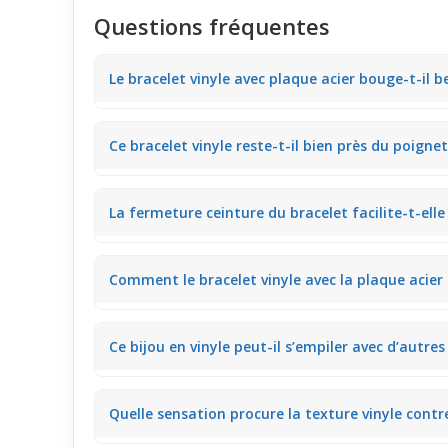
Questions fréquentes
Le bracelet vinyle avec plaque acier bouge-t-il 
La plaque en acier centrale reste bien visible malg
Ce bracelet vinyle reste-t-il bien près du poignet
écrire ou utiliser un téléphone.
Le vinyle souple assure une bonne tenue proche de l
La fermeture ceinture du bracelet facilite-t-ell
plusieurs heures de port.
La boucle ceinture permet de régler la taille facile
Comment le bracelet vinyle avec la plaque acier 
veste ou un pull.
Le bracelet reste suffisamment fin pour glisser sou
Ce bijou en vinyle peut-il s’empiler avec d’autres
pour des vestes ou chemises à manches un peu lar
Le vinyle fin et souple s’associe bien à d’autres bra
Quelle sensation procure la texture vinyle contr
plusieurs pièces.