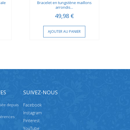
rale
Bracelet en tungstène maillons
Brac
arrondis...
49,98 €
AJOUTER AU PANIER
ES
SUIVEZ-NOUS
isée depuis
Facebook
Instagram
férences
Pinterest
YouTube