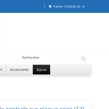
Panier:
0
Article (s)
-
0
on
Accessoires
Bijoux
ix centrale sur plaque acier (12)