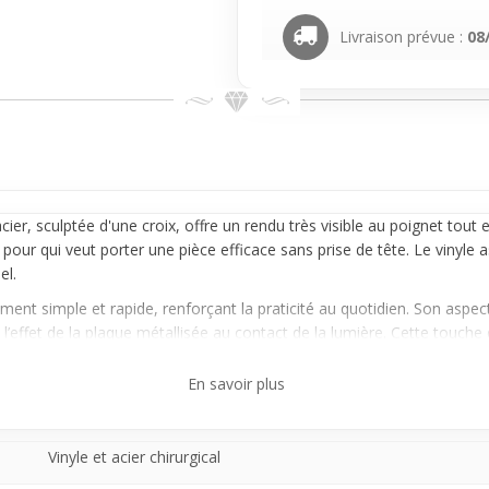
Livraison prévue :
08
cier, sculptée d'une croix, offre un rendu très visible au poignet tou
 pour qui veut porter une pièce efficace sans prise de tête. Le vinyle 
el.
ent simple et rapide, renforçant la praticité au quotidien. Son aspec
’effet de la plaque métallisée au contact de la lumière. Cette touche 
En savoir plus
lus streetwear, avec ses tons neutres et sa silhouette pas trop charg
st pensé pour te suivre quand tu veux un accessoire qui se porte sim
rel.
Vinyle et acier chirurgical