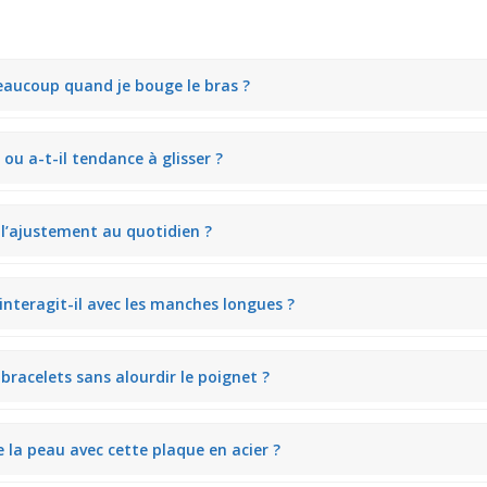
beaucoup quand je bouge le bras ?
ré un léger mouvement du vinyle. On sent le bracelet glisser doucement
 ou a-t-il tendance à glisser ?
a peau, tandis que la fermeture ceinture permet d’ajuster le serrage 
e l’ajustement au quotidien ?
ment, ce qui est pratique pour adapter le bracelet selon l’épaisseur du
interagit-il avec les manches longues ?
s une manche sans accrocher, mais la croix en acier peut légèrement a
 bracelets sans alourdir le poignet ?
ges.
celets plus légers. La plaque acier reste le point d’attention, gardant 
e la peau avec cette plaque en acier ?