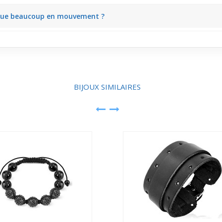
 avec le froid métallique de la plaque acier, donnant un équilibre agr
arque beaucoup en mouvement ?
s des mouvements du poignet. Ça capte le regard sans être tape-à-l’œil
BIJOUX SIMILAIRES