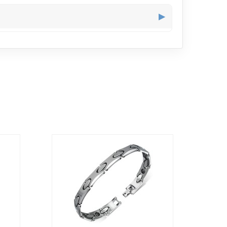
éable à porter toute la journée, même lors de
▶
, parfait pour un usage quotidien qui ne