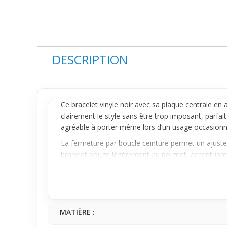
DESCRIPTION
Ce
bracelet
vinyle noir avec sa plaque centrale en a
clairement le style sans être trop imposant, parfait
agréable à porter même lors d’un usage occasionn
La fermeture par boucle ceinture permet un ajustem
bracelet bouge légèrement au poignet, accentuant l
confortable et facile à mettre ou enlever.
Tu peux l’associer facilement à un look casual ou p
une tenue sans compliquer ton style. Ce bracelet e
quotidiens et qui souligne ta personnalité avec natu
MATIÈRE :