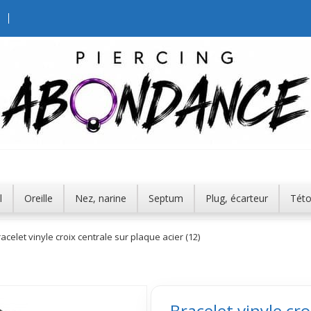
l
Oreille
Nez, narine
Septum
Plug, écarteur
Tét
acelet vinyle croix centrale sur plaque acier (12)
Bracelet vinyle cro