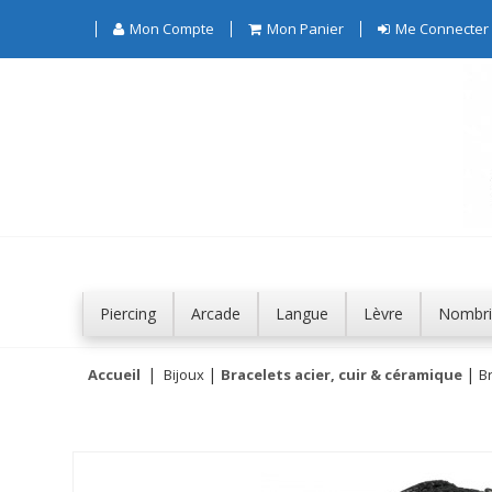
Mon Compte
Mon Panier
Me Connecter
Piercing
Arcade
Langue
Lèvre
Nombri
Accueil
Bijoux
Bracelets acier, cuir & céramique
Br