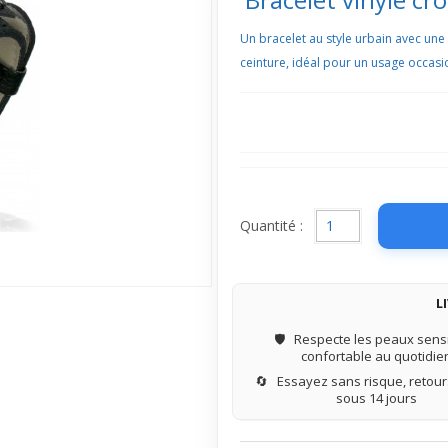
Un bracelet au style urbain avec une 
ceinture, idéal pour un usage occas
Quantité :
L
🛡️
Respecte les peaux sensi
confortable au quotidie
🔄
Essayez sans risque, retours
sous 14 jours