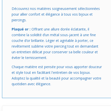
de pouvoir choisir celle qui s’adapte parfaitement à ton
style et à tes envies.
Découvrez nos matières soigneusement sélectionnées
pour allier confort et élégance à tous vos bijoux et
piercings.
Plaqué or :
Offrant une allure dorée éclatante, il
combine la solidité d’un métal sous-jacent à une fine
couche d’or brillante. Léger et agréable à porter, ce
revêtement sublime votre piercing tout en demandant
un entretien délicat pour conserver sa belle couleur et
éviter le ternissement.
Chaque matière est pensée pour vous apporter douceur
et style tout en facilitant l'entretien de vos bijoux.
Adoptez la qualité et la beauté pour accompagner votre
quotidien avec élégance.