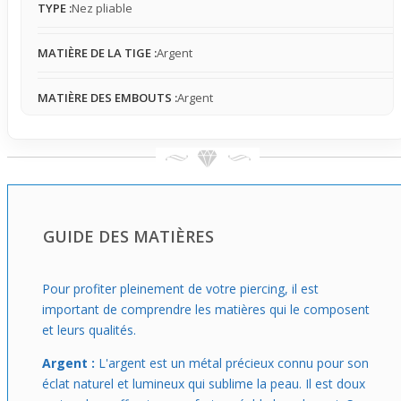
TYPE :
Nez pliable
gestes brusques.
Ce bijou s’adresse à celles et ceux qui souhaitent faire
MATIÈRE DE LA TIGE :
Argent
une déclaration de style claire et moderne, sans perdre
en subtilité. Son équilibre entre visibilité et discrétion
MATIÈRE DES EMBOUTS :
Argent
permet un port régulier au quotidien, ajoutant une touche
lumineuse qui met en valeur le visage tout en restant
simple à vivre. Une option parfaite pour affirmer un look
sans basculer dans l’excès, dans une atmosphère jeune
et libre.
GUIDE DES MATIÈRES
Pour profiter pleinement de votre piercing, il est
important de comprendre les matières qui le composent
et leurs qualités.
Argent :
L'argent est un métal précieux connu pour son
éclat naturel et lumineux qui sublime la peau. Il est doux