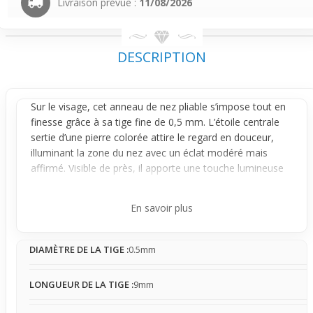
Livraison prévue :
11/08/2026
DESCRIPTION
Sur le visage, cet
anneau
de nez pliable s’impose tout en
finesse grâce à sa tige fine de 0,5 mm. L’étoile centrale
sertie d’une pierre colorée attire le regard en douceur,
illuminant la zone du nez avec un éclat modéré mais
affirmé. Visible de près, il apporte une touche lumineuse
nette qui modifie subtilement le style global de ton
visage, renforçant un look audacieux sans être excessif.
En savoir plus
Le design pliable facilite un ajustement personnalisé,
assurant une stabilité confortable au porté. L’
anneau
DIAMÈTRE DE LA TIGE :
0.5mm
reste en place avec peu de mouvement, pouvant
légèrement pivoter autour de la narine sans jamais
tourner de façon désagréable. Sa présence est légère,
LONGUEUR DE LA TIGE :
9mm
presque naturelle au quotidien, même s’il peut accrocher
un peu sur la peau ou les vêtements lors de certains