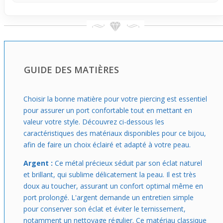
excessivement.
Adapté aux débutants ou à ceux qui cherchent un bijou
facile à porter au quotidien, ce piercing influence avec
douceur le style du visage. Il apporte un petit éclat qui
s’intègre naturellement dans toutes les occasions, facile à
assortir avec différents looks, et convient à ceux qui
GUIDE DES MATIÈRES
veulent une présence visible sans excès.
Choisir la bonne matière pour votre piercing est essentiel
pour assurer un port confortable tout en mettant en
valeur votre style. Découvrez ci-dessous les
caractéristiques des matériaux disponibles pour ce bijou,
afin de faire un choix éclairé et adapté à votre peau.
Argent :
Ce métal précieux séduit par son éclat naturel
et brillant, qui sublime délicatement la peau. Il est très
doux au toucher, assurant un confort optimal même en
port prolongé. L'argent demande un entretien simple
pour conserver son éclat et éviter le ternissement,
notamment un nettoyage régulier. Ce matériau classique