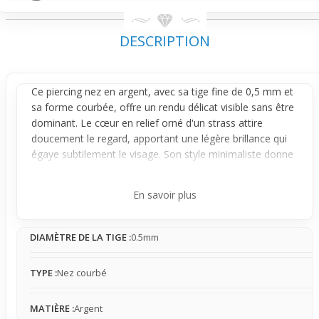
DESCRIPTION
Ce
piercing nez
en argent, avec sa tige fine de 0,5 mm et
sa forme courbée, offre un rendu délicat visible sans être
dominant. Le cœur en relief orné d'un strass attire
doucement le regard, apportant une légère brillance qui
égaye subtilement le visage. Son style minimaliste donne
une allure douce et fraîche, idéale pour ceux qui
souhaitent un bijou discret mais identifiable au niveau du
En savoir plus
nez.
Conçu pour être confortable au quotidien, ce modèle se
DIAMÈTRE DE LA TIGE :
0.5mm
porte avec simplicité. Sa tige courbée assure une bonne
tenue et limite les mouvements, permettant une
sensation légère qui peut facilement se faire oublier. Il
TYPE :
Nez courbé
reste stable une fois en place, bien que la petite taille du
bijou signifie qu’il peut interagir légèrement avec la peau
MATIÈRE :
Argent
ou les mouvements, sans gêner ni accrocher