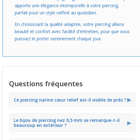
apporte une élégance intemporelle à votre piercing,
parfait pour un style raffiné au quotidien.
En choisissant la qualité adaptée, votre piercing alliera
beauté et confort avec facilité d'entretien, pour que vous
puissiez le porter sereinement chaque jour.
Questions fréquentes
▶
Ce piercing narine cœur relief est-il visible de près ?
Avec sa taille fine de 0,5 mm et son petit cœur orné d’un
Le bijou de piercing nez 0,5 mm se remarque-t-il
strass, ce
piercing narine
offre une visibilité élégante
▶
beaucoup en extérieur ?
sans paraître imposant. Il ajoute une touche brillante qui
capte doucement le regard, parfait pour un style subtil
au quotidien.