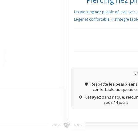
Un piercing nez pliable délicat avec
Léger et confortable, il s’intègre fac
L
🛡️
Respecte les peaux sensi
confortable au quotidie
🔄
Essayez sans risque, retours
sous 14 jours