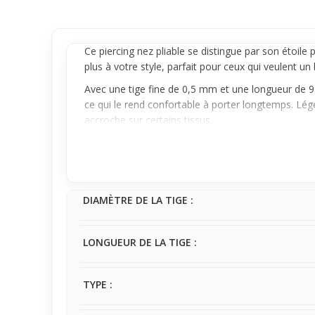
Ce
piercing nez
pliable se distingue par son étoile p
plus à votre style, parfait pour ceux qui veulent u
Avec une tige fine de 0,5 mm et une longueur de 9
ce qui le rend confortable à porter longtemps. Lég
accroche sur certains tissus.
Idéal pour une utilisation quotidienne, ce
piercing
e
intégration dans différents styles, tout en assurant
look avec finesse et modernité.
DIAMÈTRE DE LA TIGE :
LONGUEUR DE LA TIGE :
TYPE :