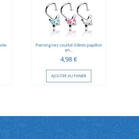
oile
Piercing nez courbé 0.8mm papillon
Pierc
en...
4,98 €
AJOUTER AU PANIER