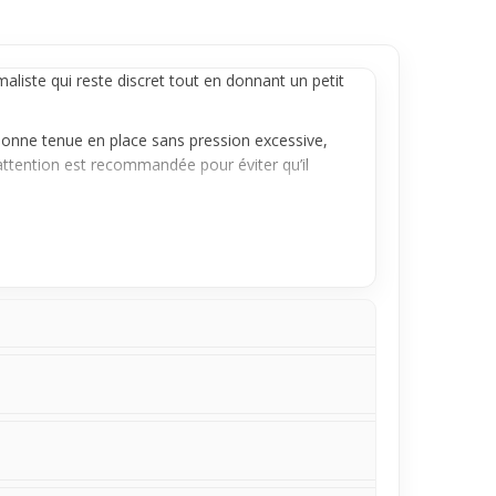
imaliste qui reste discret tout en donnant un petit
bonne tenue en place sans pression excessive,
attention est recommandée pour éviter qu’il
exe. La simplicité de son design facilite son
 option pour ceux qui cherchent à affirmer leur