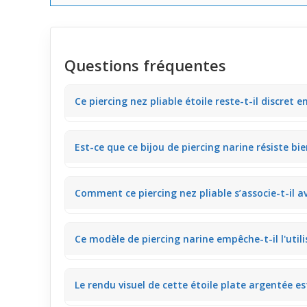
Questions fréquentes
Ce piercing nez pliable étoile reste-t-il discret en
Ce piercing nez pliable avec étoile plate en argent of
Est-ce que ce bijou de piercing narine résiste bi
élégante en soirée, parfait pour ajouter une touche b
La tige fine de 0,5 mm et sa conception pliable gara
Comment ce piercing nez pliable s’associe-t-il a
votre routine sans qu’on y prête attention.
L’étoile plate argentée complète un maquillage natur
Ce modèle de piercing narine empêche-t-il l'util
facilement votre maquillage quotidien.
Grâce à sa taille compacte de 9 mm et sa forme pliabl
Le rendu visuel de cette étoile plate argentée est-
pratique au quotidien.