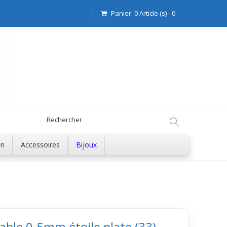
Panier:
0
Article (s)
-
0
on
Accessoires
Bijoux
iable 0.5mm étoile plate (33)