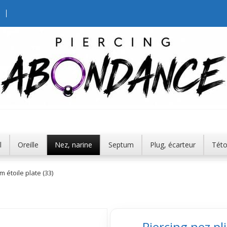
l
Oreille
Nez, narine
Septum
Plug, écarteur
Tét
m étoile plate (33)
Piercing nez pl