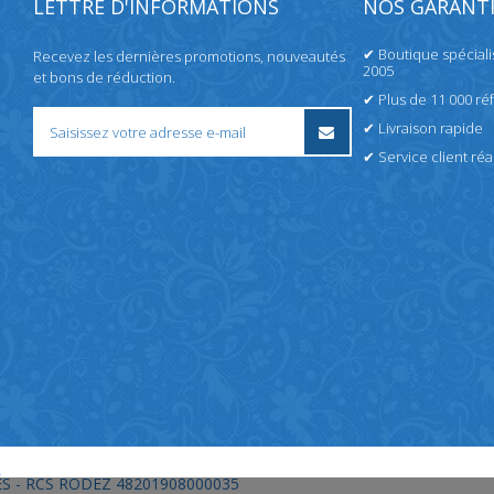
LETTRE D'INFORMATIONS
NOS GARANTI
✔ Boutique spécial
Recevez les dernières promotions, nouveautés
2005
et bons de réduction.
✔ Plus de 11 000 ré
✔ Livraison rapide
✔ Service client réac
S - RCS RODEZ 48201908000035