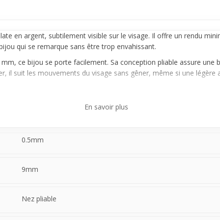
late en argent, subtilement visible sur le visage. Il offre un rendu min
n bijou qui se remarque sans être trop envahissant.
 mm, ce bijou se porte facilement. Sa conception pliable assure une 
er, il suit les mouvements du visage sans gêner, même si une légère 
st parfait si vous souhaitez découvrir un nouvel accessoire sans compl
En savoir plus
 un confort naturel qui permet de l’oublier rapidement. C’est une belle
0.5mm
9mm
Nez pliable