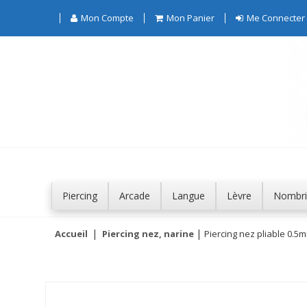
Mon Compte
Mon Panier
Me Connecter
Piercing
Arcade
Langue
Lèvre
Nombri
Accueil
Piercing nez, narine
Piercing nez pliable 0.5m