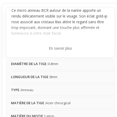
Ce micro
anneau
BCR autour de la
narine
apporte un
rendu délicatement visible sur le visage. Son éclat gold-ip
rose associé aux cristaux lilas attire le regard sans être
trop imposant, donnant une touche plus affirmée et
lumineuse à votre style facial.
Conçu pour se porter autour de la
narine
, il reste stable
une fois en place avec une légère mobilité. Sa tenue
En savoir plus
discrète permet une adaptation naturelle aux
mouvements du visage, même s’il peut pivoter
DIAMÈTRE DE LA TIGE :
0.8mm
légèrement. Sa présence légère se fait rapidement oublier
au fil de la journée, tout en offrant une allure moderne et
affirmée.
LONGUEUR DE LA TIGE :
8mm
Idéal pour un usage occasionnel, ce micro anneau BCR
est facile à insérer et combine discrétion et style marqué.
TYPE :
Anneau
Il permet de renouveler son look sans effort, ajoutant
une note de couleur et de caractère à votre visage, tout
MATIÈRE DE LA TIGE :
Acier chirurgical
en restant pratique à porter au quotidien.
MATIÈRE DU MOTIF :
Laiton