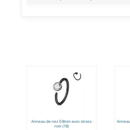
Le strass coloré capte discrètement la lumière, ce qu
chic sans être envahissant.
e...
Anneau de nez 0.8mm avec strass
Anneau 
noir (18)