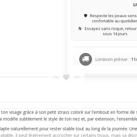
L
🛡️
Respecte les peaux sensi
confortable au quotidie
🔄
Essayez sans risque, retours
sous 14 jours
Livraison prévue :
11
ton visage grâce à son petit strass coloré sur l'embout en forme de se
i modifie subtilement le style de ton nez et, par extension, l'ensembl
adapte naturellement pour rester stable tout au long de la journée. Une
liable, il peut légèrement accrocher sur certains tissus, mais sa discr