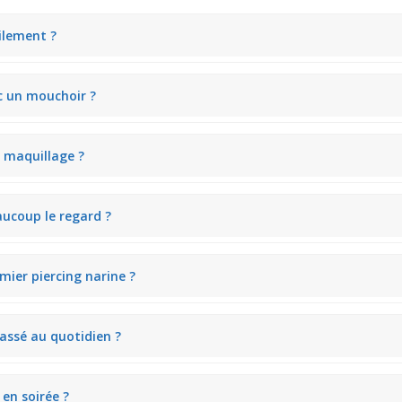
cilement ?
grâce à son strass coloré. Il reste discret au premier regard tout en 
ec un mouchoir ?
ne utilisation facile avec un mouchoir. Son embout en forme de serpen
u maquillage ?
t avec la plupart des maquillages. Sa finesse et son éclat discret comp
eaucoup le regard ?
 sans attirer une attention excessive. Ce bijou de piercing est pensé 
mier piercing narine ?
e piercing nez serpent strass est adapté à un premier achat. Il allie f
assé au quotidien ?
 le strass avec un chiffon doux. Sa structure simple facilite un entretie
en soirée ?