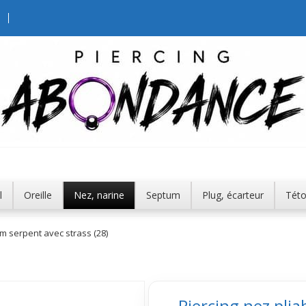
l
Oreille
Nez, narine
Septum
Plug, écarteur
Tét
mm serpent avec strass (28)
Piercing nez pli