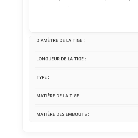
Idéal si tu cherches un premier
piercing nez
qui all
lumineux te permettra d’habiller ton visage tout en
DIAMÈTRE DE LA TIGE :
LONGUEUR DE LA TIGE :
TYPE :
MATIÈRE DE LA TIGE :
MATIÈRE DES EMBOUTS :