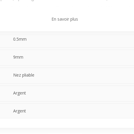
ie simplicité et finesse, ce modèle s’intègre aisément à différents style
 restant naturel, parfait pour un port régulier et un changement en do
En savoir plus
0.5mm
9mm
Nez pliable
Argent
Argent