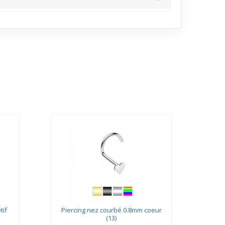
e sous différents éclairages, ajoutant une touche
tif
Piercing nez courbé 0.8mm coeur
Pier
(13)