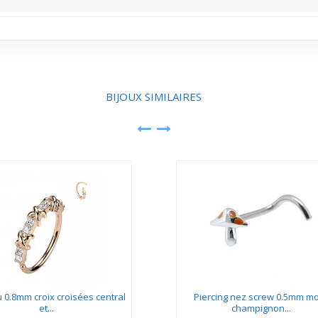
i rehausse le bijou lors des sorties. Il apporte un éclat délicat visibl
BIJOUX SIMILAIRES
0.8mm croix croisées central
Piercing nez screw 0.5mm mo
et...
champignon...