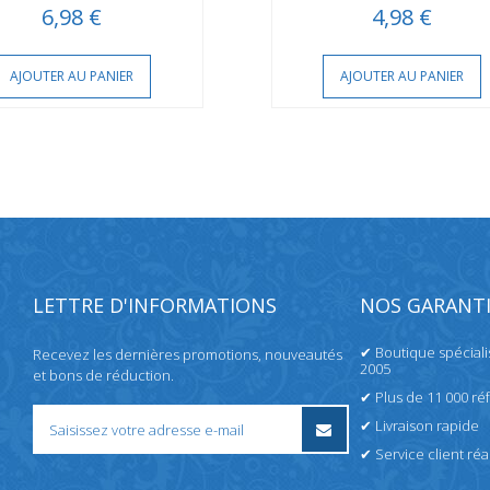
6,98 €
4,98 €
AJOUTER AU PANIER
AJOUTER AU PANIER
LETTRE D'INFORMATIONS
NOS GARANTI
✔ Boutique spécial
Recevez les dernières promotions, nouveautés
2005
et bons de réduction.
✔ Plus de 11 000 ré
✔ Livraison rapide
✔ Service client réac