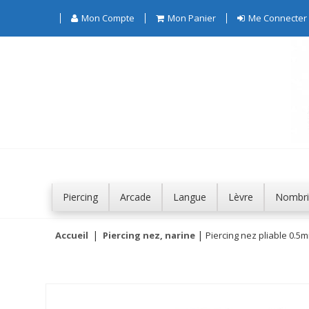
Mon Compte
Mon Panier
Me Connecter
Piercing
Arcade
Langue
Lèvre
Nombri
Accueil
Piercing nez, narine
Piercing nez pliable 0.5