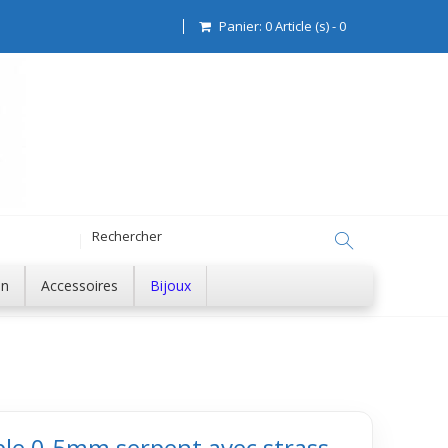
Panier:
0
Article (s)
-
0
on
Accessoires
Bijoux
able 0.5mm serpent avec strass