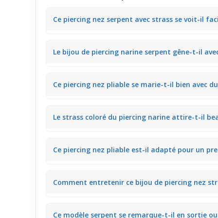
Ce piercing nez serpent avec strass se voit-il fa
Ce piercing nez pliable 0,5 mm offre un éclat subtil 
Le bijou de piercing narine serpent gêne-t-il av
parfait pour un style naturel et élégant au quotidien.
Le design pliable et fin de ce
piercing narine
permet u
Ce piercing nez pliable se marie-t-il bien avec d
en usage quotidien.
Ce modèle serpent avec strass s’intègre naturellemen
Le strass coloré du piercing narine attire-t-il b
sublimer un maquillage léger ou plus travaillé.
Le petit strass coloré apporte une touche de lumière
Ce piercing nez pliable est-il adapté pour un pre
un style qui reste élégant sans être trop affirmé.
Avec sa tige fine de 0,5 mm et son design flexible, c
Comment entretenir ce bijou de piercing nez str
originale pour évoluer doucement dans le style.
Il suffit de nettoyer régulièrement la tige pliable et
Ce modèle serpent se remarque-t-il en sortie ou 
apparence soignée au fil des jours.