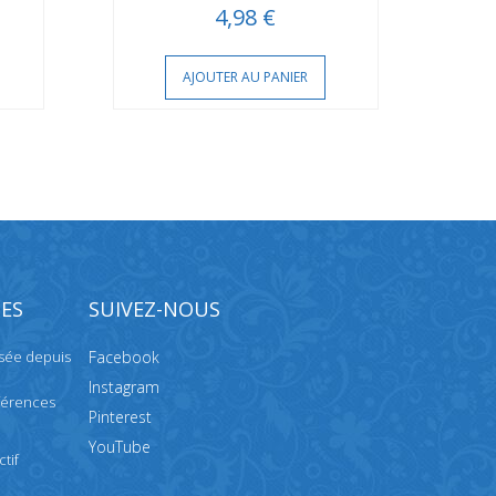
4,98 €
AJOUTER AU PANIER
ES
SUIVEZ-NOUS
isée depuis
Facebook
Instagram
férences
Pinterest
YouTube
tif