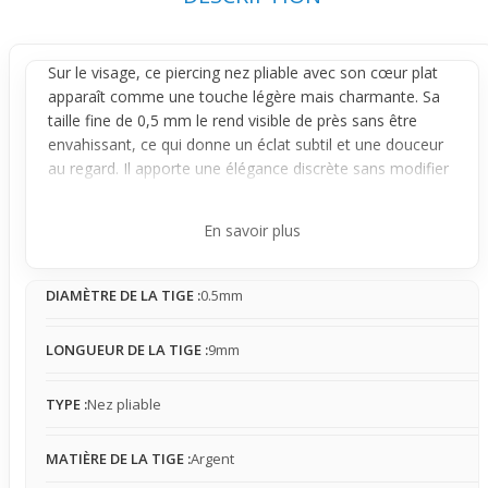
Sur le visage, ce
piercing nez
pliable avec son cœur plat
apparaît comme une touche légère mais charmante. Sa
taille fine de 0,5 mm le rend visible de près sans être
envahissant, ce qui donne un éclat subtil et une douceur
au regard. Il apporte une élégance discrète sans modifier
radicalement l'apparence générale du visage, idéal pour
ceux qui veulent une présence mesurée.
En savoir plus
Conçu en argent, ce bijou s'adapte bien aux peaux
sensibles, avec une structure pliable qui assure une bonne
DIAMÈTRE DE LA TIGE :
0.5mm
stabilité une fois en place. Il offre peu de mouvement, se
fait rapidement oublier au quotidien et peut s'ajuster sans
difficulté. Sa légèreté permet une sensation naturelle tout
LONGUEUR DE LA TIGE :
9mm
en restant en place sans gêne, même lors des
interactions avec la peau ou les gestes du visage.
TYPE :
Nez pliable
Facile à porter au quotidien, ce piercing convient
parfaitement à ceux qui recherchent un accessoire discret
MATIÈRE DE LA TIGE :
Argent
mais élégant. Il se combine aisément avec différents