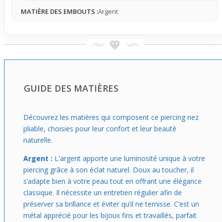
styles sans être trop voyant, apportant une délicatesse
MATIÈRE DES EMBOUTS :
Argent
qui rehausse naturellement l'expression du visage. Ce
modèle est parfait pour intégrer un détail doux et raffiné
à son look sans sacrifier le confort ni la simplicité d'usage.
GUIDE DES MATIÈRES
Découvrez les matières qui composent ce piercing nez
pliable, choisies pour leur confort et leur beauté
naturelle.
Argent :
L'argent apporte une luminosité unique à votre
piercing grâce à son éclat naturel. Doux au toucher, il
s’adapte bien à votre peau tout en offrant une élégance
classique. Il nécessite un entretien régulier afin de
préserver sa brillance et éviter qu’il ne ternisse. C’est un
métal apprécié pour les bijoux fins et travaillés, parfait