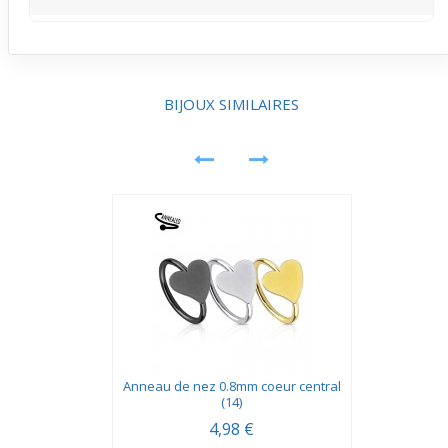
visage. Un bon choix pour ceux qui veulent éviter les
réajustements fréquents.
Son design fin et son cœur plat gardent un profil bas
mais élégant, parfait pour les sorties où on préfère un
accessoire peu voyant. Ce piercing nez met en valeur le
visage sans être une pièce dominante du look. Idéal pour
BIJOUX SIMILAIRES
un style sobre mais raffiné.
Anneau de nez 0.8mm coeur central
(14)
4,98 €