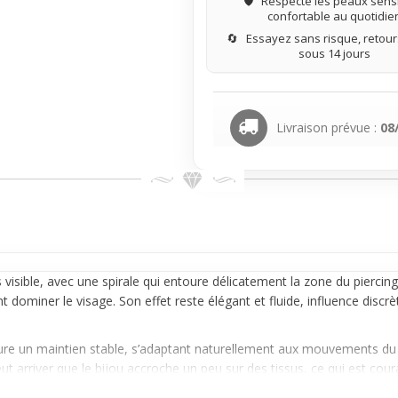
🛡️
Respecte les peaux sensi
confortable au quotidie
🔄
Essayez sans risque, retours
sous 14 jours
Livraison prévue :
08
s visible, avec une
spirale
qui entoure délicatement la zone du piercing.
 dominer le visage. Son effet reste élégant et fluide, influence disc
sure un maintien stable, s’adaptant naturellement aux mouvements du vi
l peut arriver que le bijou accroche un peu sur des tissus, ce qui est c
 légère, une fois bien ajusté il se fait vite oublier.