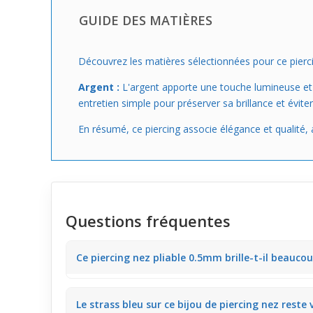
GUIDE DES MATIÈRES
Découvrez les matières sélectionnées pour ce pierc
Argent :
L'argent apporte une touche lumineuse et a
entretien simple pour préserver sa brillance et évite
En résumé, ce piercing associe élégance et qualité, 
Questions fréquentes
Ce piercing nez pliable 0.5mm brille-t-il beaucou
Ce
piercing nez
0,5 mm avec strass bleu capte la lum
Le strass bleu sur ce bijou de piercing nez reste v
subtil à votre allure au quotidien.