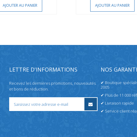
AJOUTER AU PANIER
AJOUTER AU PANIER
LETTRE D'INFORMATIONS
NOS GARANTI
✔ Boutique spécial
Recevez les dernières promotions, nouveautés
2005
et bons de réduction.
✔ Plus de 11 000 ré
✔ Livraison rapide
✔ Service client réac