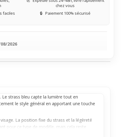
bles,
🚀
Expédié sous 24–48h, livré rapidement
n
chez vous
 faciles
🔒
Paiement 100% sécurisé
/08/2026
 Le strass bleu capte la lumière tout en
rètement le style général en apportant une touche
sage. La position fixe du strass et la légèreté
ourant pour ce type de modèle, mais cela reste