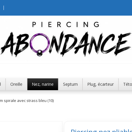
l
Oreille
Nez, narine
Septum
Plug, écarteur
Tét
m spirale avec strass bleu (10)
Piercing nez pliabl