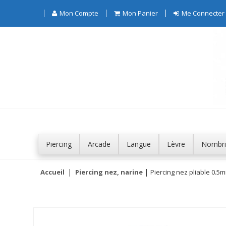
Mon Compte
Mon Panier
Me Connecter
Piercing
Arcade
Langue
Lèvre
Nombri
Accueil
Piercing nez, narine
Piercing nez pliable 0.5m