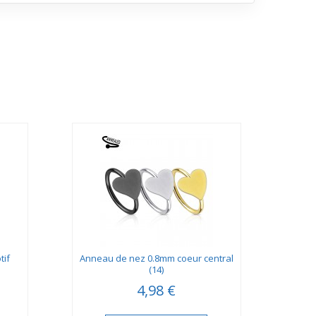
tif
Anneau de nez 0.8mm coeur central
Pierc
(14)
4,98 €