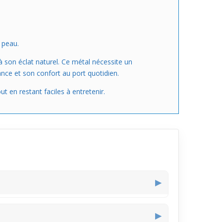
 peau.
 son éclat naturel. Ce métal nécessite un
ance et son confort au port quotidien.
 en restant faciles à entretenir.
▶
sans dominer le visage. Ainsi, il ajoute un éclat
▶