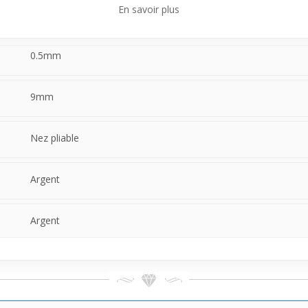
En savoir plus
e à celles et ceux qui souhaitent débuter avec un piercing discret mais
thétique naturelle sans être envahissant. Il accompagne aisément un s
0.5mm
9mm
Nez pliable
Argent
Argent