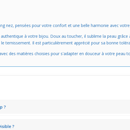
ing nez, pensées pour votre confort et une belle harmonie avec votre
uthentique à votre bijou. Doux au toucher, il sublime la peau grâce à
r le ternissement. Il est particulièrement apprécié pour sa bonne tolér
avec des matières choisies pour s'adapter en douceur à votre peau tout
p ?
ière avec douceur. Sa brillance apporte une touche lumineuse discrète 
isible ?