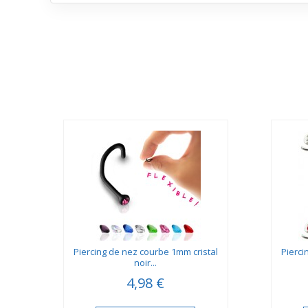
un look frais au quotidien.
e
Piercing de nez courbe 1mm cristal
Pierci
noir...
4,98 €