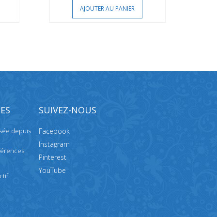
AJOUTER AU PANIER
ES
SUIVEZ-NOUS
isée depuis
Facebook
Instagram
férences
Pinterest
YouTube
tif