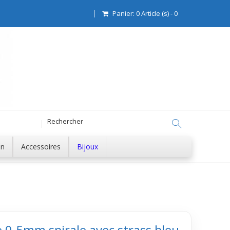
Panier:
0
Article (s)
-
0
on
Accessoires
Bijoux
e 0.5mm spirale avec strass bleu