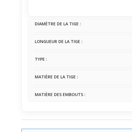
Pensé pour une utilisation quotidienne, il s’adress
colorée. Facile à porter, ce
pendentif
reflète une es
perturber la tenue ou l’allure globale.
DIAMÈTRE DE LA TIGE :
LONGUEUR DE LA TIGE :
TYPE :
MATIÈRE DE LA TIGE :
MATIÈRE DES EMBOUTS :