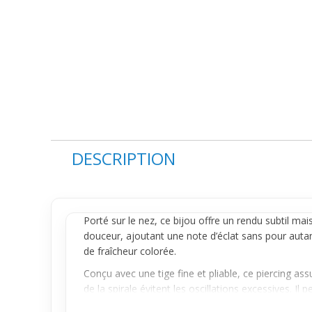
DESCRIPTION
Porté sur le nez, ce bijou offre un rendu subtil mai
douceur, ajoutant une note d’éclat sans pour autant
de fraîcheur colorée.
Conçu avec une tige fine et pliable, ce piercing as
de la spirale évitent les oscillations excessives. I
maîtrisable au quotidien. La sensation dans le nez est