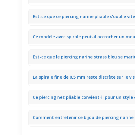
Le strass bleu placé en évidence reste visible tout en
Est-ce que ce piercing narine pliable s’oublie vit
aiment une petite touche colorée délicate.
Grâce à sa tige fine et pliable, ce
piercing narine
offr
Ce modèle avec spirale peut-il accrocher un mou
quotidien même pour un usage prolongé.
Ce piercing nez pliable peut parfois légèrement ac
Est-ce que le piercing narine strass bleu se mar
pas l’utilisation quotidienne lors d’une sortie ou au 
Ce bijou de piercing s’intègre harmonieusement avec
La spirale fine de 0,5 mm reste discrète sur le vi
style maquillage, même pour une soirée ou un rend
La spirale fine de 0,5 mm dessine un contour subtil s
Ce piercing nez pliable convient-il pour un style
sans attirer une attention excessive.
Ce piercing nez en argent avec strass bleu s’adapte
Comment entretenir ce bijou de piercing narine 
tous les jours sans surcharge.
Pour entretenir ce piercing nez, un nettoyage régulier