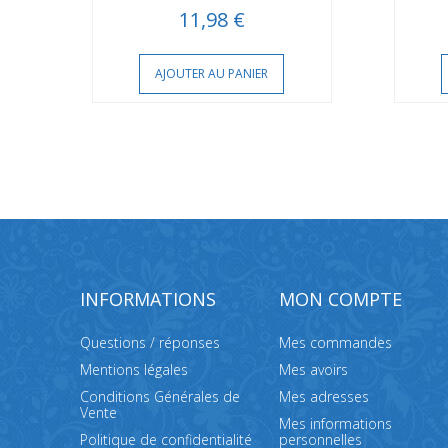
11,98 €
AJOUTER AU PANIER
INFORMATIONS
MON COMPTE
Questions / réponses
Mes commandes
Mentions légales
Mes avoirs
Conditions Générales de
Mes adresses
Vente
Mes informations
Politique de confidentialité
personnelles