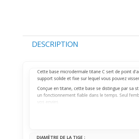
DESCRIPTION
Cette base microdermale titane C sert de point d'a
support solide et fixe sur lequel vous pouvez viss
Conçue en titane, cette base se distingue par sa st
un fonctionnement fiable dans le temps. Seul l’embo
vos envies.
Que ce soit pour la création d’un nouveau microder
discrète et stable au quotidien, faisant de cette b
personnalisable.
DIAMÈTRE DE LA TIGE :