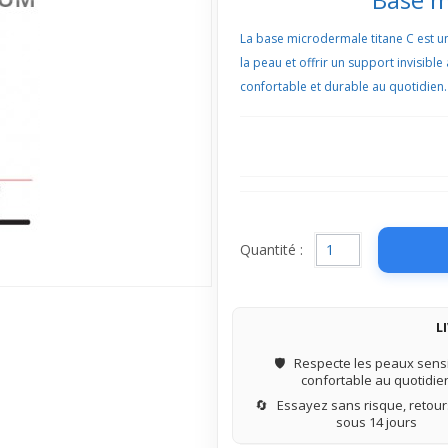
La base microdermale titane C est un
la peau et offrir un support invisib
confortable et durable au quotidien.
Quantité :
L
🛡️
Respecte les peaux sensi
confortable au quotidie
🔄
Essayez sans risque, retours
sous 14 jours