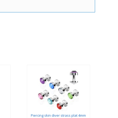
Piercing skin diver strass plat 4mm
Pier