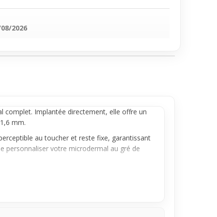
/08/2026
l
complet. Implantée directement, elle offre un
e 1,6 mm.
erceptible au toucher et reste fixe, garantissant
é de personnaliser votre microdermal au gré de
elle. Son implantation assure une intégration
cing
microdermal à la fois confortable et