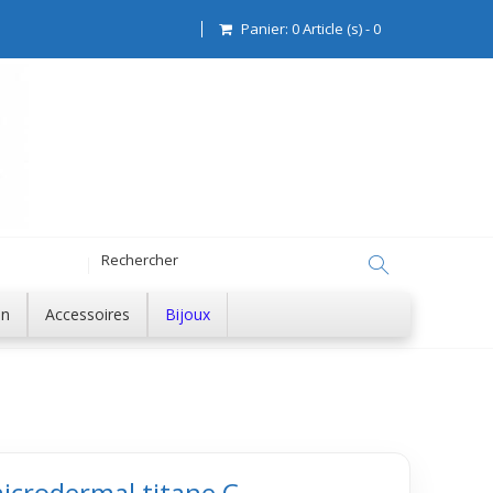
Panier:
0
Article (s)
-
0
on
Accessoires
Bijoux
icrodermal titane C