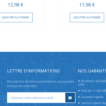
12,98 €
11,98 €
AJOUTER AU PANIER
AJOUTER AU PANIER
LETTRE D'INFORMATIONS
NOS GARANTI
✔ Boutique spécial
Recevez les dernières promotions, nouveautés
2005
et bons de réduction.
✔ Plus de 11 000 ré
✔ Livraison rapide
✔ Service client réac