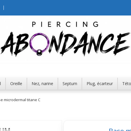
l
Oreille
Nez, narine
Septum
Plug, écarteur
Tét
e microdermal titane C
Base m