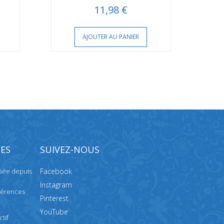
11,98 €
AJOUTER AU PANIER
ES
SUIVEZ-NOUS
isée depuis
Facebook
Instagram
férences
Pinterest
YouTube
tif