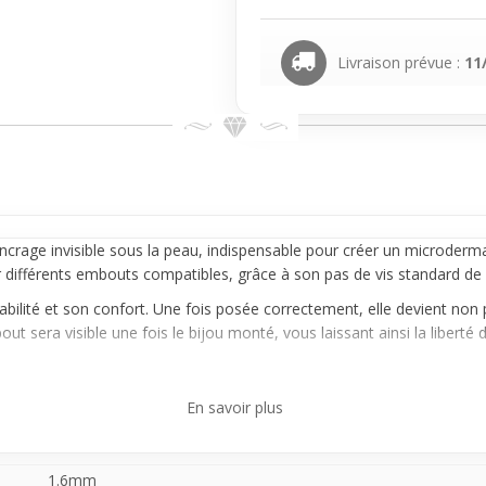
Livraison prévue :
11
ncrage invisible sous la peau, indispensable pour créer un
microderma
er différents embouts compatibles, grâce à son pas de vis standard d
abilité et son confort. Une fois posée correctement, elle devient non p
ut sera visible une fois le bijou monté, vous laissant ainsi la libert
mal ou le remplacement d’une base existante, cette pièce est essenti
En savoir plus
ase un choix pratique et efficace pour tous ceux qui souhaitent un
pier
1.6mm