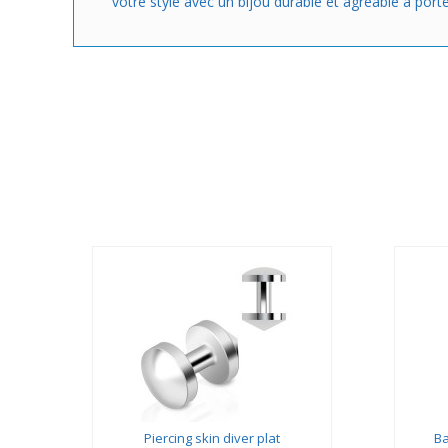
votre style avec un bijou durable et agréable à porte
Piercing skin diver plat
Ba