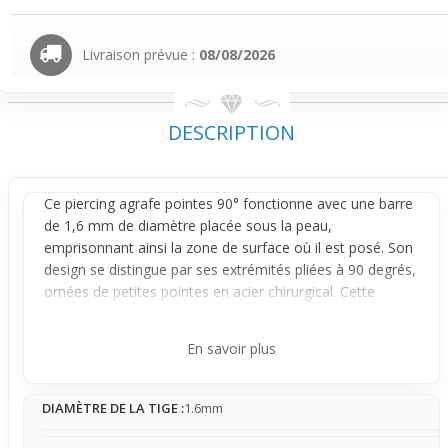
Livraison prévue :
08/08/2026
DESCRIPTION
Ce piercing agrafe pointes 90° fonctionne avec une barre
de 1,6 mm de
diamètre
placée sous la peau,
emprisonnant ainsi la zone de surface où il est posé. Son
design se distingue par ses extrémités pliées à 90 degrés,
ornées de petites pointes en acier chirurgical. Cette
structure garantit que seule la partie centrale reste
invisible, tandis que les deux pointes ressortent
En savoir plus
délicatement à la surface.
Une fois en place, le bijou offre un effet à la fois discret et
DIAMÈTRE DE LA TIGE :
1.6mm
structuré, avec deux points visibles qui captent la lumière
juste assez pour se remarquer sans encombrer le style.