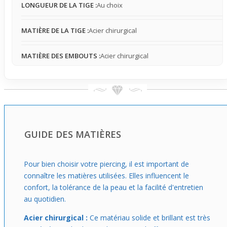
La barre interne est stable et fixe, assurant un port
LONGUEUR DE LA TIGE :
Au choix
confortable tout au long de la journée. La sensation sous
la peau reste légère, dépendant naturellement du
MATIÈRE DE LA TIGE :
Acier chirurgical
positionnement et de la zone du corps, ce qui en fait un
accessoire simple à porter au quotidien.
MATIÈRE DES EMBOUTS :
Acier chirurgical
Ce type d’agrafe est parfait pour ceux qui souhaitent un
piercing de surface
personnalisé, en s’appuyant sur la
base technique robuste de la barre invisible pour un
maintien sûr. Choisir ce piercing, c’est opter pour un
projet de création facile et soigné, avec une
personnalisation via des embouts visibles qui donnent du
caractère sans compromettre le confort ni dissimuler
GUIDE DES MATIÈRES
totalement le bijou.
Pour bien choisir votre piercing, il est important de
connaître les matières utilisées. Elles influencent le
confort, la tolérance de la peau et la facilité d'entretien
au quotidien.
Acier chirurgical :
Ce matériau solide et brillant est très