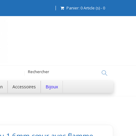
Panier:
0
Article (s)
-
0
on
Accessoires
Bijoux
au 1,6mm cœur avec flamme