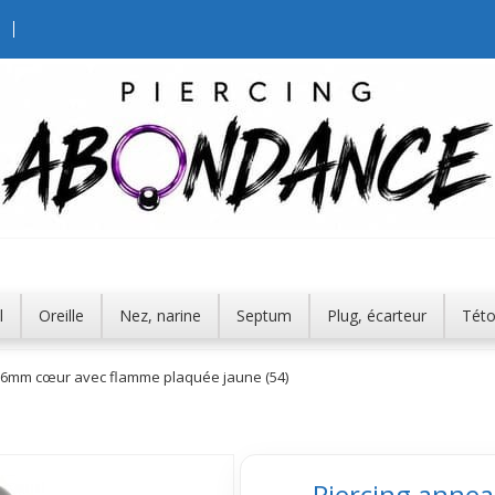
l
Oreille
Nez, narine
Septum
Plug, écarteur
Tét
,6mm cœur avec flamme plaquée jaune (54)
Piercing anne