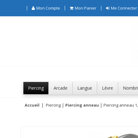
Mon Compte
Mon Panier
Me Connecter
Piercing
Arcade
Langue
Lèvre
Nombri
Accueil
Piercing
Piercing anneau
Piercing anneau 1