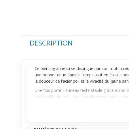
DESCRIPTION
Ce
piercing anneau
se distingue par son motif cœur
une bonne tenue dans le temps tout en étant compa
la douceur de l'acier poli et la vivacité du jaune san
Une fois porté, l'
anneau
reste stable grâce à son d
l'œil, visible de près, sans paraître imposant ou tro
convient à diverses préférences de placement, selo
Idéal pour celles et ceux recherchant un bijou à la 
qu'elles soient décontractées ou plus travaillées.
allier confort, fiabilité et style personnalisé au quot