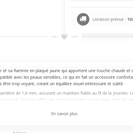
Livraison prévue :
10
 et sa flamme en plaqué jaune qui apportent une touche chaude et dyn
tible avec les peaux sensibles, ce qui en fait un accessoire confort
s être trop voyant, créant un équilibre visuel intéressant et subtil.
iamètre de 1,6 mm, assurant un maintien fiable au fil de la journée
p marqué. Ce bijou offre une sensation légère sur la peau, près du corps
n le style et l'envie du moment.
En savoir plus
fois simple et avec un détail visuel original, cet anneau s'insère aisé
 Sa matière douce pour la peau sensible et son motif charmeur font de
idien.