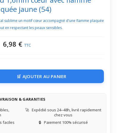
aquée jaune (54)
ical sublime un motif cœur accompagné d'une flamme plaquée
tout en respectant les peaux sensibles.
6,98 €
TTC
AJOUTER AU PANIER
IVRAISON & GARANTIES
bles,
🚀
Expédié sous 24–48h, livré rapidement
n
chez vous
 faciles
🔒
Paiement 100% sécurisé