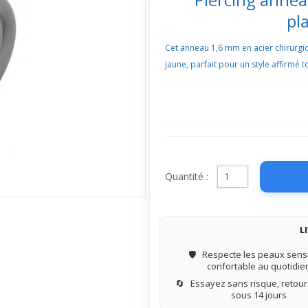
pl
Cet anneau 1,6 mm en acier chirurg
jaune, parfait pour un style affirmé 
Quantité :
L
🛡️
Respecte les peaux sensi
confortable au quotidie
🔄
Essayez sans risque, retours
sous 14 jours