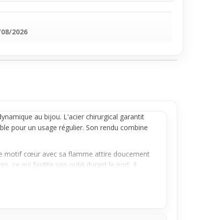
/08/2026
amique au bijou. L'acier chirurgical garantit
able pour un usage régulier. Son rendu combine
. Le motif cœur avec sa flamme attire doucement
, ce qui facilite son oubli durant le port. Il
ment dans différentes tenues quotidiennes,
 ce
piercing
un choix pertinent quand on veut