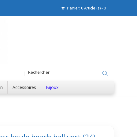
Panier:
0
Article (s)
-
0
on
Accessoires
Bijoux
bcr boule beach ball vert (24)