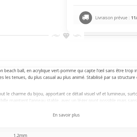
Livraison prévue :
11
on beach ball, en acrylique vert-pomme qui capte l’œil sans être trop 
s les tenues, du plus casual au plus animé. Stabilisé par sa structure 
ut le charme du bijou, apportant ce détail visuel vif et lumineux, surto
a bille maintient l’anneau stable, avec un léger pivot possible mais sa
associer.
En savoir plus
e excellente option grâce à sa simplicité et sa polyvalence. Il convi
ble de près, sans exagérer l’effet. Facile à intégrer dans différents lo
1.2mm