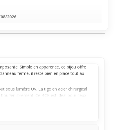
/08/2026
imposante. Simple en apparence, ce bijou offre
d’
anneau
fermé, il reste bien en place tout au
ut sous lumière UV. La tige en acier chirurgical
ns bouger librement. Ce BCR est idéal pour ceux
ent parfaitement à ceux qui souhaitent
oks, il apporte un petit plus fun pour le quotidien