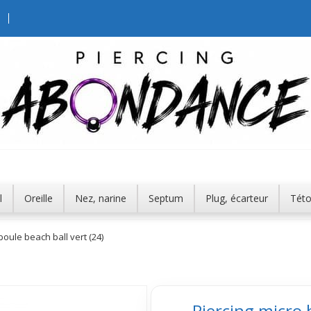
l
Oreille
Nez, narine
Septum
Plug, écarteur
Tét
boule beach ball vert (24)
Piercing micro 