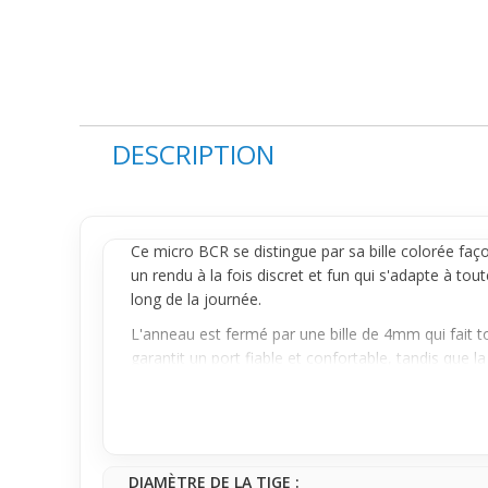
DESCRIPTION
Ce micro BCR se distingue par sa bille colorée faç
un rendu à la fois
discret
et fun qui s'adapte à toute
long de la journée.
L'
anneau
est fermé par une bille de 4mm qui fait to
garantit un port fiable et confortable, tandis que l
qui veulent un bijou pratique, simple à porter et à 
Pour un premier achat, ce
piercing
micro BCR est un
personnaliser leur style avec une touche colorée visi
et reste agréable à porter en toutes circonstances.
DIAMÈTRE DE LA TIGE :