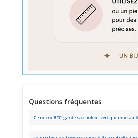
Questions fréquentes
Ce micro BCR garde sa couleur vert-pomme au fi
La bille en acrylique vert-pomme conserve sa teinte v