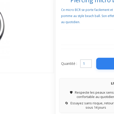
Ce micro BCR se porte facilement et 
pomme au style beach ball. Son effet 
au quotidien.
Quantité :
L
🛡️
Respecte les peaux sensi
confortable au quotidie
🔄
Essayez sans risque, retours
sous 14 jours