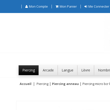
Mon Compte
Mon Panier
Me Connecter
Piercing
Arcade
Langue
Lèvre
Nombri
Accueil
Piercing
Piercing anneau
Piercing micro bcr 