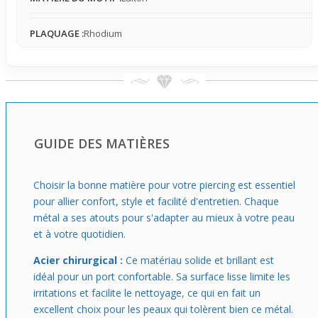
vous offrent une touche personnelle à chaque occasion,
que ce soit pour un usage régulier ou ponctuel, et sans se
PLAQUAGE :
Rhodium
limiter à une zone précise.
GUIDE DES MATIÈRES
Choisir la bonne matière pour votre piercing est essentiel
pour allier confort, style et facilité d'entretien. Chaque
métal a ses atouts pour s'adapter au mieux à votre peau
et à votre quotidien.
Acier chirurgical :
Ce matériau solide et brillant est
idéal pour un port confortable. Sa surface lisse limite les
irritations et facilite le nettoyage, ce qui en fait un
excellent choix pour les peaux qui tolèrent bien ce métal.