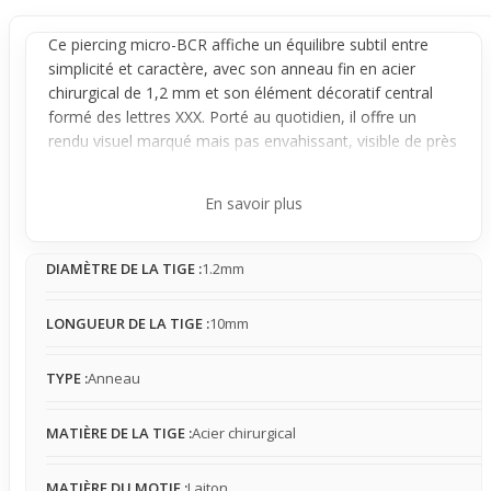
Ce
piercing
micro-BCR affiche un équilibre subtil entre
simplicité et caractère, avec son
anneau
fin en acier
chirurgical de 1,2 mm et son élément décoratif central
formé des lettres XXX. Porté au quotidien, il offre un
rendu visuel marqué mais pas envahissant, visible de près
tout en restant
discret
à distance.
L'
anneau
fermé par la bille centrale assure une bonne
En savoir plus
stabilité, maintenant le bijou en place sans gêne. La bille
avec les lettres attire naturellement le regard sans être
DIAMÈTRE DE LA TIGE :
1.2mm
trop imposante, créant un effet visuel concret et
reconnaissable sans paraître ostentatoire. Une légère
présence se fait sentir, authentique sans être
LONGUEUR DE LA TIGE :
10mm
dérangeante, permettant un port confortable tout au
long de la journée.
TYPE :
Anneau
Idéal pour ceux qui cherchent un bijou facile à porter et à
associer avec d’autres accessoires, ce micro-BCR
MATIÈRE DE LA TIGE :
Acier chirurgical
s’intègre aussi bien à un look décontracté qu’à des styles
plus travaillés. Sa taille modérée et son design original
MATIÈRE DU MOTIF :
Laiton