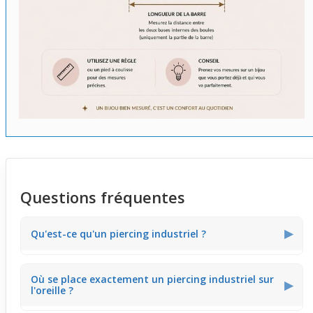
Questions fréquentes
▶
Qu'est-ce qu'un piercing industriel ?
Le piercing industriel est un bijou qui traverse deux
Où se place exactement un piercing industriel sur
perforations, habituellement situées entre le
hélix
et
▶
l'oreille ?
l'
anti-hélix
de l'oreille. Il se compose d'une barre droite
appelée barre industrielle qui relie ces deux points,