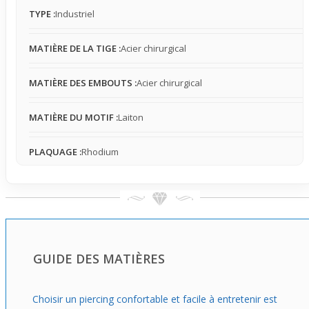
pièce forte pour un look affirmé. Il change vraiment le
TYPE :
Industriel
style en agissant comme un point central visuel, parfait
pour donner une touche singulière à une tenue casual ou
MATIÈRE DE LA TIGE :
Acier chirurgical
streetwear. Un choix à privilégier quand on veut marquer
son identité par un design qui capte le regard et structure
MATIÈRE DES EMBOUTS :
Acier chirurgical
tout le haut de l’oreille.
MATIÈRE DU MOTIF :
Laiton
PLAQUAGE :
Rhodium
GUIDE DES MATIÈRES
Choisir un piercing confortable et facile à entretenir est