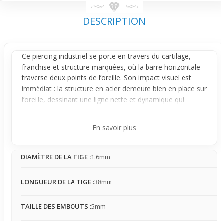
DESCRIPTION
Ce
piercing industriel
se porte en travers du cartilage,
franchise et structure marquées, où la barre horizontale
traverse deux points de l’
oreille
. Son impact visuel est
immédiat : la structure en acier demeure bien en place sur
l’oreille, dessinant une ligne nette et dynamique qui
s’impose bien au-delà d’un simple point d’accroche.
La pièce est renforcée par une ancre marine qui pend
En savoir plus
délicatement de la barre, ajoutant une dimension
originale et graphique. Ce bijou fixe peut exercer une
DIAMÈTRE DE LA TIGE :
1.6mm
légère tension, selon l’ajustement et la morphologie de
l’oreille, et il peut accrocher cheveux ou vêtements. Sa
présence se fait sentir davantage qu’un petit piercing
LONGUEUR DE LA TIGE :
38mm
discret, mais elle peut s’oublier progressivement si le
bijou est bien adapté.
TAILLE DES EMBOUTS :
5mm
Ce piercing s’adresse à celles et ceux qui cherchent une