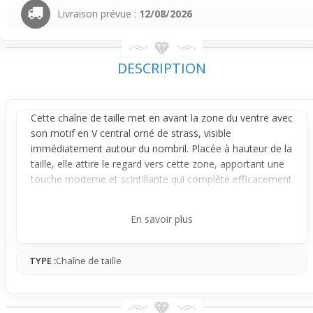
Livraison prévue :
12/08/2026
DESCRIPTION
Cette chaîne de taille met en avant la zone du ventre avec
son motif en V central orné de strass, visible
immédiatement autour du
nombril
. Placée à hauteur de la
taille, elle attire le regard vers cette zone, apportant une
touche moderne et scintillante qui complète efficacement
ta silhouette.
Fixe et légère, la chaîne s'ajuste facilement pour épouser
En savoir plus
ta morphologie et offre une présence discrète à
modérée. Elle reste stable une fois en place, même sous
TYPE :
Chaîne de taille
des vêtements légers, bien que ses strass puissent
accrocher certains tissus fins. Son effet visuel se fait
clairement sentir sans gêner, offrant une sensation
naturelle au quotidien.