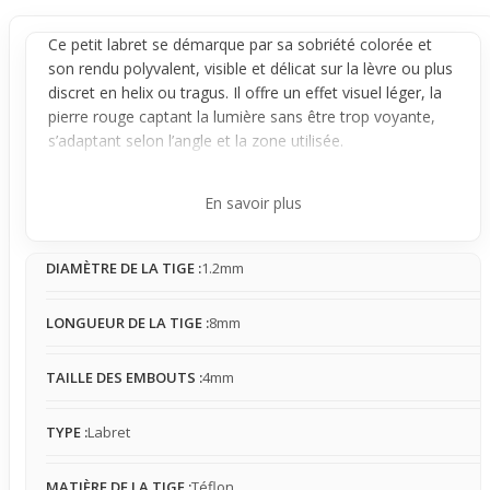
Ce petit
labret
se démarque par sa sobriété colorée et
son rendu polyvalent, visible et délicat sur la
lèvre
ou plus
discret en helix ou
tragus
. Il offre un effet visuel léger, la
pierre rouge captant la lumière sans être trop voyante,
s’adaptant selon l’angle et la zone utilisée.
Sa tige en téflon souple le rend agréable au contact,
limitant les irritations tout en restant stable. Ce bijou
En savoir plus
reste assez fixe en place, avec une sensation de présence
douce qui s’oublie rapidement, même en usage
DIAMÈTRE DE LA TIGE :
1.2mm
occasionnel. Le cristal rond rouge donne une petite
touche brillante qui attire l’attention de près, mais reste
discrète à distance.
LONGUEUR DE LA TIGE :
8mm
Pratique et facile à associer, ce
labret
se glisse aussi bien
dans un quotidien actif que pour une occasion spéciale
TAILLE DES EMBOUTS :
4mm
où l’on veut juste un détail coloré sans prise de tête. Que
ce soit pour réveiller un style casual ou apporter une
TYPE :
Labret
petite note stylée à un look dîné, il se fait vite
indispensable quand on cherche un piercing simple, joli et
MATIÈRE DE LA TIGE :
Téflon