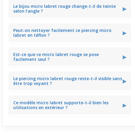
La taille fine et le cristal modéré offrent un rendu délicat
Le bijou micro labret rouge change-t-il de teinte
sur la lèvre, combinant discrétion et touche de couleur.
▶
selon l’angle ?
Ce bijou équilibre visibilité et subtilité au quotidien.
Oui, le cristal rond rouge capte la lumière différemment
Peut-on nettoyer facilement ce piercing micro
selon l'orientation. Cela donne un effet vivant et
▶
labret en téflon ?
changeant qui dynamise aisément une sortie ou un
dîner.
Le téflon lisse permet un entretien rapide sans risque
Est-ce que ce micro labret rouge se pose
d’accumulation. Il suffit d’un nettoyage doux régulier
▶
facilement seul ?
pour garder le cristal rouge éclatant, même après une
plage ou une soirée.
Sa taille réduite et la tige flexible aident à une insertion
Le piercing micro labret rouge reste-t-il visible sans
simple et rapide. Ce bijou se glisse aisément, facilitant
▶
être trop voyant ?
son usage au quotidien comme pour des occasions
ponctuelles.
Son petit cristal donne une présence visuelle douce qui
Ce modèle micro labret supporte-t-il bien les
capte le regard de près, sans excès. Ce bijou combine
▶
utilisations en extérieur ?
discrétion et éclat, adapté à toutes les envies.
Le matériau en téflon résiste à l’humidité et aux
variations climatiques. Vous pouvez porter ce piercing
sans souci en été, à la plage ou lors d’une sortie