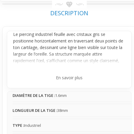
DESCRIPTION
Le
piercing industriel
feuille avec cristaux gris se
positionne horizontalement en traversant deux points de
ton cartilage, dessinant une ligne bien visible sur toute la
largeur de l’
oreille
. Sa structure marquée attire
rapidement l’œil, s’affichant comme un style clairsemé,
qui change radicalement le rendu global de l’oreille, bien
au-delà d’un simple petit piercing.
En savoir plus
Composé d’une barre fixe en acier chirurgical, ce bijou
crée une sensation légère de tension selon l’ajustement
DIAMÈTRE DE LA TIGE :
1.6mm
et l’alignement de ton oreille. Sa feuille élégante, ornée de
cristaux discrets, ajoute un éclat subtil mais présent.
Attention, il peut accrocher légèrement les cheveux ou
LONGUEUR DE LA TIGE :
38mm
vêtements, un détail à garder en tête pour le porter au
quotidien de manière confortable. Son port demande une
TYPE :
Industriel
morphologie adaptée ; il ne convient donc pas à toutes