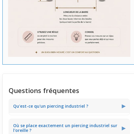
Questions fréquentes
▶
Qu'est-ce qu'un piercing industriel ?
Le piercing industriel est un bijou qui relie deux
Où se place exactement un piercing industriel sur
perforations situées sur le cartilage de l'oreille, plus
▶
l'oreille ?
précisément entre le
hélix
et l'
anti-hélix
, grâce à une