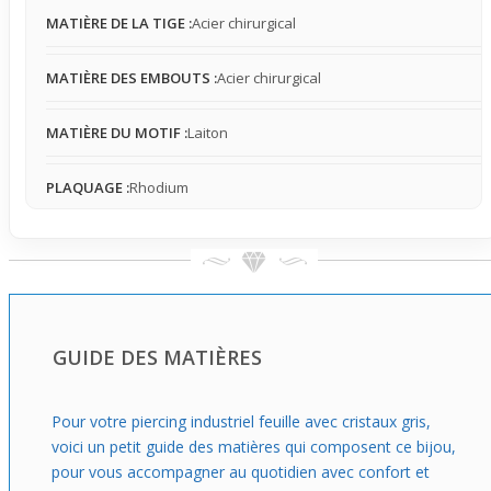
les formes d’oreille.
MATIÈRE DE LA TIGE :
Acier chirurgical
Au-delà du style affirmé qu’il confère, ce bijou est parfait
si tu souhaites apporter une touche originale et visible
MATIÈRE DES EMBOUTS :
Acier chirurgical
sans surcharger ton look. Il se marie bien avec des tenues
épurées ou casual, offrant une pièce centrale forte qui
MATIÈRE DU MOTIF :
Laiton
change vraiment la silhouette de ton oreille. Choisir ce
piercing, c’est miser sur une allure moderne avec un bijou
qui se remarque, tout en pouvant rester discret selon le
PLAQUAGE :
Rhodium
contexte et l’ajustement choisi.
GUIDE DES MATIÈRES
Pour votre piercing industriel feuille avec cristaux gris,
voici un petit guide des matières qui composent ce bijou,
pour vous accompagner au quotidien avec confort et