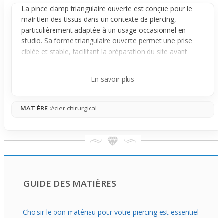
La pince clamp triangulaire ouverte est conçue pour le
maintien des tissus dans un contexte de
piercing
,
particulièrement adaptée à un usage occasionnel en
studio. Sa forme triangulaire ouverte permet une prise
ciblée et stable, facilitant la préparation du site avant
l'insertion du bijou.
Elle intervient principalement pendant la manipulation du
En savoir plus
piercing, notamment pour saisir le tissu avec précision et
le positionner correctement. Sa mâchoire triangulaire
MATIÈRE :
Acier chirurgical
ouverte, en acier chirurgical, assure un maintien
sécuritaire sans glisser, ce qui est essentiel pour la
précision du travail.
Utilisée à la main, la pince améliore le contrôle et la
stabilité du tissu, rendant les gestes du perceur plus sûrs
et efficaces. Sa conception facilite une bonne
manipulation, limitant toute tension excessive, et
GUIDE DES MATIÈRES
améliorant ainsi la qualité générale de l'intervention en
studio.
Choisir le bon matériau pour votre piercing est essentiel