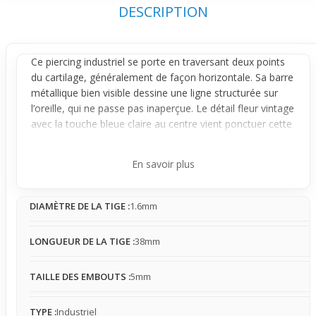
DESCRIPTION
Ce
piercing industriel
se porte en traversant deux points
du cartilage, généralement de façon horizontale. Sa barre
métallique bien visible dessine une ligne structurée sur
l’oreille, qui ne passe pas inaperçue. Le détail fleur vintage
avec la touche bleue claire au centre vient ponctuer cette
ligne, donnant à toute l’oreille une allure graphique et
affirmée.
En savoir plus
La structure fixe du bijou crée une présence marquée
plus imposante qu’un petit piercing classique. Cette forme
DIAMÈTRE DE LA TIGE :
1.6mm
horizontale traverse précisément le cartilage, ce qui peut
engendrer une légère sensation de tension selon
l’adaptation à la morphologie de chacun. Sa surface peut
LONGUEUR DE LA TIGE :
38mm
aussi accrocher un peu cheveux ou vêtements. Par
conséquent, il demande un bon ajustement pour être
TAILLE DES EMBOUTS :
5mm
confortable et s’adapter correctement à la forme de
l’oreille.
TYPE :
Industriel