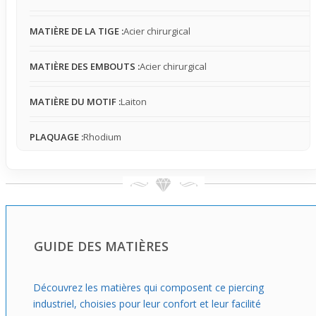
Idéal pour ceux qui veulent apporter une touche originale
et structurée à leur look, ce piercing est une pièce
MATIÈRE DE LA TIGE :
Acier chirurgical
centrale qui change vraiment le style. Porté avec une
tenue simple et moderne, il fait tout de suite la différence
MATIÈRE DES EMBOUTS :
Acier chirurgical
en ajoutant un effet visuel marqué, mais en restant assez
discret en contexte quotidien grâce à sa taille modérée et
son design épuré.
MATIÈRE DU MOTIF :
Laiton
PLAQUAGE :
Rhodium
GUIDE DES MATIÈRES
Découvrez les matières qui composent ce piercing
industriel, choisies pour leur confort et leur facilité