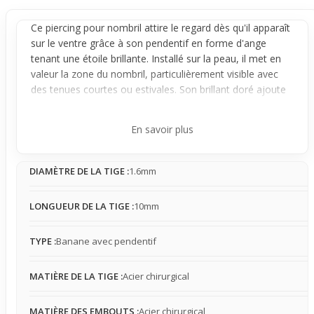
Ce
piercing
pour nombril attire le regard dès qu'il apparaît
sur le ventre grâce à son
pendentif
en forme d'ange
tenant une étoile brillante. Installé sur la peau, il met en
valeur la zone du nombril, particulièrement visible avec
des tenues courtes ou estivales. Son brillant doré ajoute
une note lumineuse subtile qui complète élégamment un
look léger, idéal pour les journées ensoleillées.
En savoir plus
Concrètement, ce bijou se porte facilement grâce à sa
base en acier chirurgical plaqué or, garantissant une
DIAMÈTRE DE LA TIGE :
1.6mm
stabilité nette une fois en place. La sensation sur la peau
reste légère, avec une présence modérée qui peut se
faire oublier au quotidien. Attention toutefois, la partie
LONGUEUR DE LA TIGE :
10mm
pendentif peut parfois accrocher certains vêtements
serrés ou texturés mais cela n'altère en rien son maintien.
TYPE :
Banane avec pendentif
Ce piercing est un choix malin pour l'été, à la plage ou
lors de sorties en tenue décontractée, mettant en valeur
MATIÈRE DE LA TIGE :
Acier chirurgical
le ventre. Il apporte une touche visuelle délicate et
poétique qui complète parfaitement un style simple et
MATIÈRE DES EMBOUTS :
Acier chirurgical