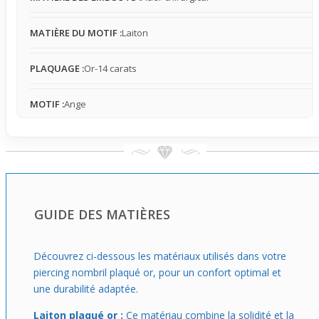
lumineux, idéal pour celles qui veulent ajouter un détail
élégant sans complexité. Facile à porter, il conviendra
MATIÈRE DU MOTIF :
Laiton
aussi bien à un premier achat qu’à une utilisation
occasionnelle selon tes envies de mise en lumière
naturelle.
PLAQUAGE :
Or-14 carats
MOTIF :
Ange
GUIDE DES MATIÈRES
Découvrez ci-dessous les matériaux utilisés dans votre
piercing nombril plaqué or, pour un confort optimal et
une durabilité adaptée.
Laiton plaqué or :
Ce matériau combine la solidité et la