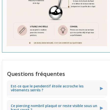
Questions fréquentes
Est-ce que le pendentif étoile accroche les
▶
vêtements serrés ?
Le pendentif ange avec étoile peut légèrement
Ce piercing nombril plaqué or reste visible sous un
s'accrocher aux tissus très serrés ou texturés. Il est donc
▶
haut court ?