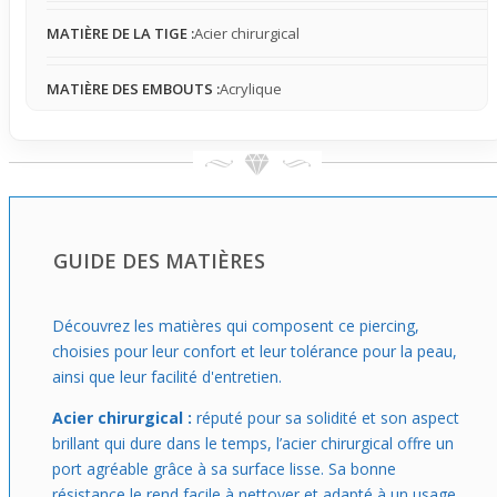
Idéal pour ceux qui recherchent un accessoire
discret
à
MATIÈRE DE LA TIGE :
Acier chirurgical
porter en contexte professionnel ou casual, ce piercing se
prête parfaitement à un usage modéré, raison de son
MATIÈRE DES EMBOUTS :
Acrylique
confort et de son adaptation aux situations calmes.
Choisir ce modèle, c’est opter pour une petite touche de
couleur maîtrisée qui illumine sans excès, à porter au
quotidien quand tu souhaites rester stylé sans en faire
trop.
GUIDE DES MATIÈRES
Découvrez les matières qui composent ce piercing,
choisies pour leur confort et leur tolérance pour la peau,
ainsi que leur facilité d'entretien.
Acier chirurgical :
réputé pour sa solidité et son aspect
brillant qui dure dans le temps, l’acier chirurgical offre un
port agréable grâce à sa surface lisse. Sa bonne
résistance le rend facile à nettoyer et adapté à un usage