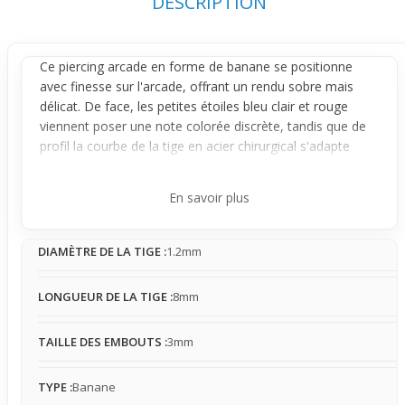
DESCRIPTION
Ce
piercing arcade
en forme de
banane
se positionne
avec finesse sur l'
arcade
, offrant un rendu sobre mais
délicat. De face, les petites étoiles bleu clair et rouge
viennent poser une note colorée discrète, tandis que de
profil la courbe de la tige en acier chirurgical s'adapte
naturellement à la forme du visage. Ce bijou capte
légèrement la lumière, notamment sous UV où il révèle
En savoir plus
une luminosité révélatrice sans être trop visible en temps
normal.
DIAMÈTRE DE LA TIGE :
1.2mm
Concret et facile à porter, ce
piercing
reste fixe grâce à sa
tige incurvée, limitant les mouvements parasites qui
pourraient attirer trop l'œil. La forme et la taille de ses
LONGUEUR DE LA TIGE :
8mm
embouts de 3mm en acrylique assurent un équilibre entre
présence et discrétion, même si le design peut
TAILLE DES EMBOUTS :
3mm
légèrement accrocher selon les mouvements. Ce bijou
est tout indiqué pour une utilisation quotidienne, qui
TYPE :
Banane
embellira subtilement l'arcade sans la transformer.