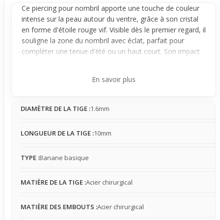
Ce
piercing
pour
nombril
apporte une touche de couleur
intense sur la peau autour du ventre, grâce à son cristal
en forme d'étoile rouge vif. Visible dès le premier regard, il
souligne la zone du nombril avec éclat, parfait pour
compléter une tenue d'été ou un haut court. Son impact
visuel est direct, attirant naturellement l'œil sur la
silhouette.
En savoir plus
Conçu avec une forme
banane
basique en acier
chirurgical, le bijou reste stable une fois en place. Sa
DIAMÈTRE DE LA TIGE :
1.6mm
présence est légèrement perceptible au contact des
vêtements, notamment près du corps, ce qui peut
nécessiter un peu d'attention au quotidien. Sur une peau
LONGUEUR DE LA TIGE :
10mm
sensible, il limite les irritations, ce qui est appréciable pour
un premier achat.
TYPE :
Banane basique
Idéal pour les premiers pas avec un piercing de nombril,
ce modèle s’accorde bien avec des looks estivaux,
MATIÈRE DE LA TIGE :
Acier chirurgical
festivals ou tenues plage. Il met en valeur le ventre tout
en apportant une touche de couleur qui complète et
MATIÈRE DES EMBOUTS :
Acier chirurgical
dynamise les styles légers, assurant un impact visuel