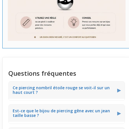
Questions fréquentes
Ce piercing nombril étoile rouge se voit-il sur un
▶
haut court ?
Le cristal rouge vif attire naturellement le regard sur la
Est-ce que le bijou de piercing gêne avec un jean
zone du ventre. Porté avec un haut court, ce piercing
▶
taille basse ?
ajoute une touche de couleur éclatante qui sublime la
silhouette. Il donne un effet lumineux qui met en valeur
votre style estival.