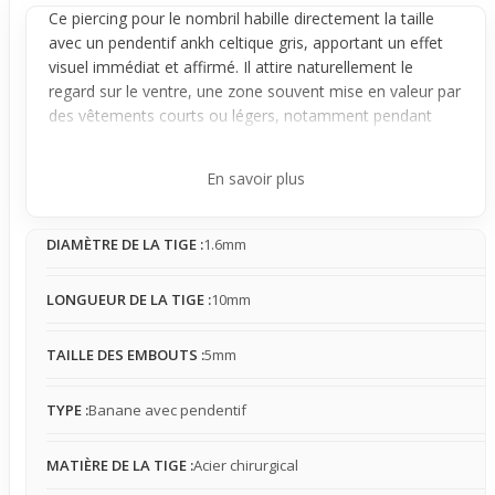
Ce
piercing
pour le nombril habille directement la taille
avec un
pendentif
ankh celtique gris, apportant un effet
visuel immédiat et affirmé. Il attire naturellement le
regard sur le ventre, une zone souvent mise en valeur par
des vêtements courts ou légers, notamment pendant
l'été ou à la plage.
Doté d'une tige fine en acier chirurgical, il reste discret
En savoir plus
sous les vêtements tout en offrant une sensation de
présence légère. Une fois en place, le bijou est stable
DIAMÈTRE DE LA TIGE :
1.6mm
mais le pendentif peut interagir avec certains tissus,
surtout en cas de vêtements ajustés, demandant un peu
d'attention au quotidien.
LONGUEUR DE LA TIGE :
10mm
Idéal pour un premier achat, ce piercing complète
facilement un style estival en apportant un détail tribal à
TAILLE DES EMBOUTS :
5mm
la silhouette. Il s’intègre parfaitement à des tenues
courtes et décontractées, permettant de mettre en valeur
TYPE :
Banane avec pendentif
le nombril et la taille lors des beaux jours.
MATIÈRE DE LA TIGE :
Acier chirurgical