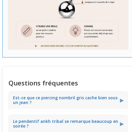
Questions fréquentes
Est-ce que ce piercing nombril gris cache bien sous
▶
un jean ?
Ce piercing de type nombril a une tige fine en acier
Le pendentif ankh tribal se remarque beaucoup en
chirurgical qui reste discrète sous des vêtements comme
▶
soirée ?
un jean. Il permet de porter des tenues ajustées sans
que le bijou soit trop visible, tout en gardant un style