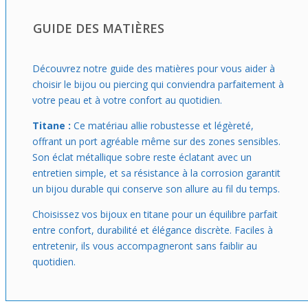
réservés aux grandes occasions.
GUIDE DES MATIÈRES
Facile à intégrer dans ta routine quotidienne, cette bague
est idéale si tu cherches un accessoire à la fois solide et
stylé, qui ne te provoquera pas d'inconfort. Que ce soit
Découvrez notre guide des matières pour vous aider à
pour le boulot, les sorties ou juste au quotidien, elle se
choisir le bijou ou piercing qui conviendra parfaitement à
porte aisément et confirme un style marqué sans en faire
votre peau et à votre confort au quotidien.
trop. On peut facilement imaginer cette bague devenir un
incontournable, un petit détail qui affirme ta personnalité
Titane :
Ce matériau allie robustesse et légèreté,
tout en respectant ta peau sensible.
offrant un port agréable même sur des zones sensibles.
Son éclat métallique sobre reste éclatant avec un
entretien simple, et sa résistance à la corrosion garantit
un bijou durable qui conserve son allure au fil du temps.
Choisissez vos bijoux en titane pour un équilibre parfait
entre confort, durabilité et élégance discrète. Faciles à
entretenir, ils vous accompagneront sans faiblir au
quotidien.