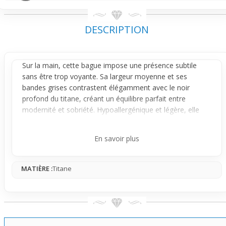
DESCRIPTION
Sur la main, cette
bague
impose une présence subtile
sans être trop voyante. Sa largeur moyenne et ses
bandes grises contrastent élégamment avec le noir
profond du titane, créant un équilibre parfait entre
modernité et sobriété. Hypoallergénique et légère, elle
convient tout particulièrement aux peaux sensibles, ce qui
la rend confortable à porter au quotidien, sans irritation ni
En savoir plus
gêne.
Son design joue sur le contraste des couleurs, avec deux
MATIÈRE :
Titane
fines bandes grises qui apportent un effet visuel marqué
sans lourdeur. Le titane assure aussi une grande
résistance aux chocs et aux rayures, garantissant que la
bague reste belle même avec un usage fréquent. Cette
combinaison de matériaux lui donne un look
contemporain et durable, loin des bijoux fragiles souvent