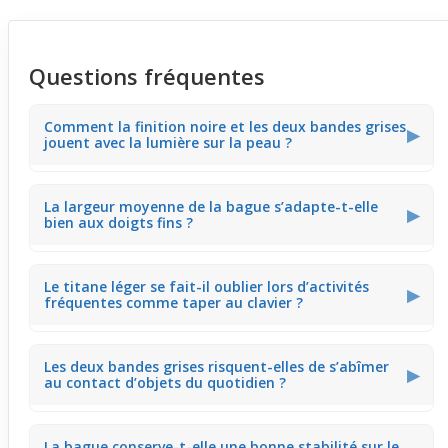
Questions fréquentes
Comment la finition noire et les deux bandes grises
▶
jouent avec la lumière sur la peau ?
La finition noire mate du titane contraste avec les
La largeur moyenne de la bague s’adapte-t-elle
bandes grises légèrement brillantes, ce qui capte
▶
bien aux doigts fins ?
subtilement la lumière naturelle. En réunion ou en
intérieur, cet effet met en valeur le relief du design sans
éblouir.
La largeur moyenne équilibre bien la présence de la
Le titane léger se fait-il oublier lors d’activités
bague sur les doigts fins, évitant l’effet écrasé. En tenant
▶
fréquentes comme taper au clavier ?
un verre, elle reste visible sans gêner la prise, ce qui
rassure dans un usage quotidien.
Le titane léger minimise la sensation de poids, laissant la
Les deux bandes grises risquent-elles de s’abîmer
bague presque imperceptible en tapant sur un clavier.
▶
au contact d’objets du quotidien ?
Cela permet de garder le bijou toute la journée sans
fatigue.
Les bandes grises sont intégrées dans le titane robuste,
La bague conserve-t-elle une bonne stabilité sur le