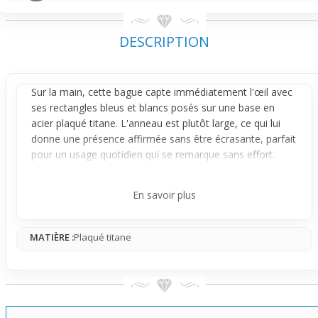
DESCRIPTION
Sur la main, cette
bague
capte immédiatement l'œil avec
ses rectangles bleus et blancs posés sur une base en
acier plaqué titane. L'
anneau
est plutôt large, ce qui lui
donne une présence affirmée sans être écrasante, parfait
pour un usage quotidien qui se remarque sans effort.
Le design joue sur le contraste des formes géométriques
et des couleurs vives, créant un rendu moderne et
En savoir plus
lumineux. Les rectangles bleus apportent du peps tandis
que les blancs équilibrent l'ensemble, donnant un aspect
MATIÈRE :
Plaqué titane
structuré et dynamique qui fait toute la différence visuelle.
Portée seule ou avec d’autres accessoires, cette bague
s’adapte facilement à un look casual ou urbain. Elle
conviendra à une personne qui aime les bijoux qui sortent
du lot sans sacrifier le confort et la praticité au fil de la