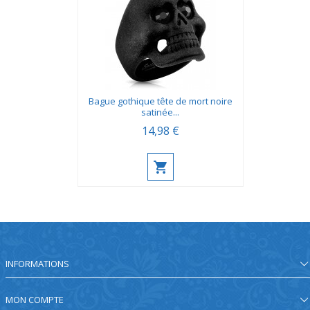
Bague gothique tête de mort noire
satinée...
14,98 €
INFORMATIONS
MON COMPTE