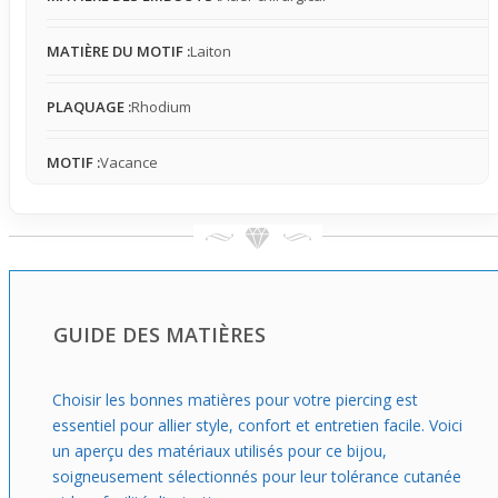
style frais et naturel, apportant une petite note de
vacances, même hors saison, tout en restant facile à
MATIÈRE DU MOTIF :
Laiton
porter et visible immédiatement.
PLAQUAGE :
Rhodium
MOTIF :
Vacance
GUIDE DES MATIÈRES
Choisir les bonnes matières pour votre piercing est
essentiel pour allier style, confort et entretien facile. Voici
un aperçu des matériaux utilisés pour ce bijou,
soigneusement sélectionnés pour leur tolérance cutanée