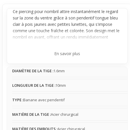
Ce
piercing
pour
nombril
attire instantanément le regard
sur la zone du ventre grâce à son
pendentif
tongue bleu
clair à pois jaunes avec petites lunettes, qui s'impose
comme une touche fraîche et colorée. Son design met le
nombril en avant, offrant un rendu immédiatement
visible, idéal à porter avec des hauts courts en été ou en
contexte décontracté.
En savoir plus
Conçu en acier chirurgical, ce bijou est une
banane
avec
pendentif : une fois en place, il reste stable et confortable
DIAMÈTRE DE LA TIGE :
1.6mm
avec une sensation légère à modérée sur la peau. Il peut
cependant accrocher certains vêtements fins ou ajustés,
ce qui demande un peu d'attention dans le choix des
LONGUEUR DE LA TIGE :
10mm
tenues. La présence du pendentif apporte une touche
visuelle marquée sans être envahissante.
TYPE :
Banane avec pendentif
Adapté pour un usage quotidien, ce piercing complète
parfaitement une tenue estivale ou décontractée,
MATIÈRE DE LA TIGE :
Acier chirurgical
mettant en valeur le ventre et sublimant la silhouette. Il
est idéal pour celles et ceux qui souhaitent afficher un
MATIÈRE DES EMBOUTS :
Acier chirurgical