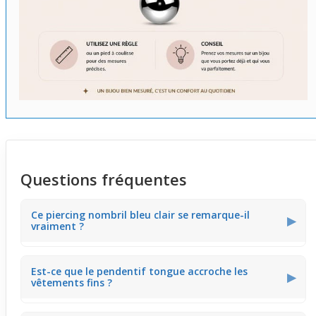
Questions fréquentes
Ce piercing nombril bleu clair se remarque-il
▶
vraiment ?
Ce bijou de piercing comporte un pendentif tongue bleu
Est-ce que le pendentif tongue accroche les
clair avec pois jaunes, qui attire facilement l'œil. Il offre
▶
vêtements fins ?
un rendu visible qui met en valeur la zone du nombril,
parfait pour montrer un style coloré et estival.