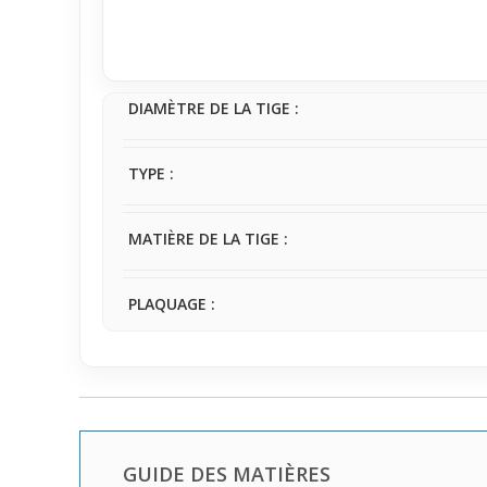
Que tu souhaites dynamiser une tenue casual ou r
parfaitement à une utilisation régulière, apportant u
intégrer dans ta routine quotidienne, tout en gard
DIAMÈTRE DE LA TIGE :
TYPE :
MATIÈRE DE LA TIGE :
PLAQUAGE :
GUIDE DES MATIÈRES