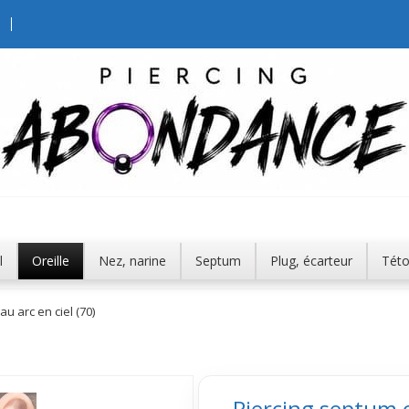
l
Oreille
Nez, narine
Septum
Plug, écarteur
Tét
u arc en ciel (70)
Piercing septum o