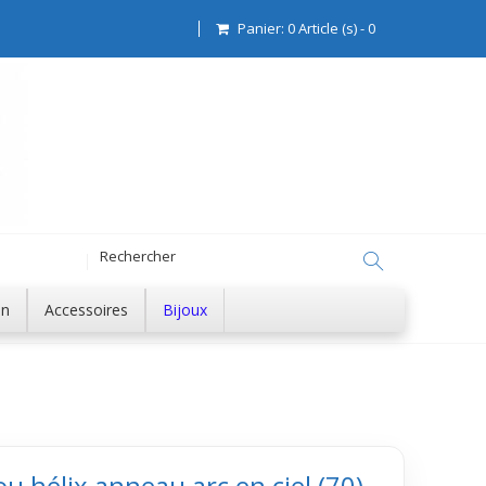
Panier:
0
Article (s)
-
0
on
Accessoires
Bijoux
u hélix anneau arc en ciel (70)