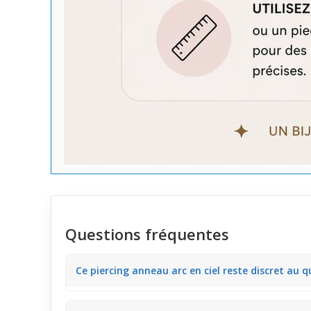
Questions fréquentes
Ce piercing anneau arc en ciel reste discret au q
Ce piercing anneau avec sa finesse de 0,8 mm affiche 