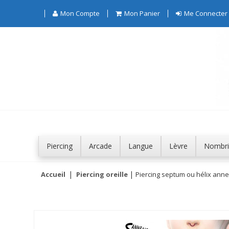
Mon Compte
Mon Panier
Me Connecter
Piercing
Arcade
Langue
Lèvre
Nombri
Accueil
Piercing oreille
Piercing septum ou hélix annea