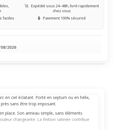
bles,
🚀
Expédié sous 24–48h, livré rapidement
n
chez vous
 faciles
🔒
Paiement 100% sécurisé
/08/2026
c en ciel éclatant. Porté en
septum
ou en
hélix
,
e près sans être trop imposant.
s en place. Son anneau simple, sans éléments
ouleur changeante. La finition satinée contribue