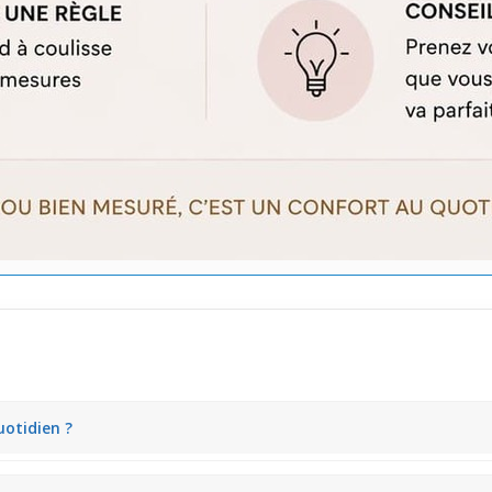
uotidien ?
un détail visible sans être envahissant. Sa finition satinée adoucit la 