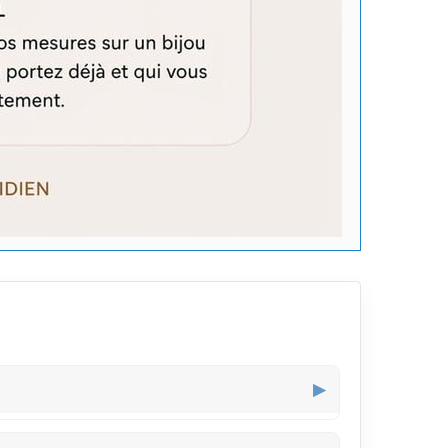
▶
luminosité de l'arc en ciel, parfaite pour porter