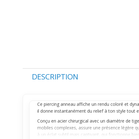
DESCRIPTION
Ce
piercing anneau
affiche un rendu coloré et dy
il donne instantanément du relief à ton style tout e
Conçu en acier chirurgical avec un diamètre de ti
mobiles complexes, assure une présence légère qui 
à un éclat subtil mais captivant, qui fonctionne bien