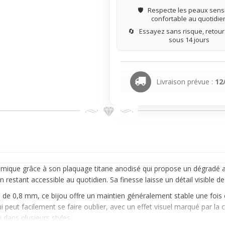
🛡️
Respecte les peaux sensi
confortable au quotidie
🔄
Essayez sans risque, retours
sous 14 jours
Livraison prévue :
12
namique grâce à son plaquage
titane
anodisé qui propose un dégradé ar
n restant accessible au quotidien. Sa finesse laisse un détail visible d
ge de 0,8 mm, ce bijou offre un maintien généralement stable une foi
peut facilement se faire oublier, avec un effet visuel marqué par la c
 dans plusieurs styles.