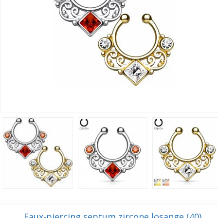
Faux-piercing septum zircone losange (40)