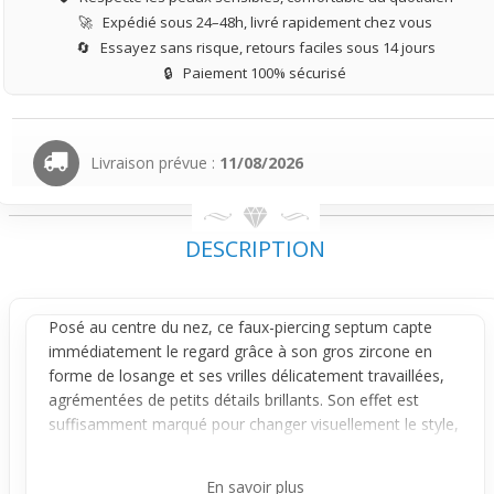
🚀
Expédié sous 24–48h, livré rapidement chez vous
🔄
Essayez sans risque, retours faciles sous 14 jours
🔒
Paiement 100% sécurisé
Livraison prévue :
11/08/2026
DESCRIPTION
Posé au centre du
nez
, ce faux-
piercing septum
capte
immédiatement le regard grâce à son gros zircone en
forme de losange et ses vrilles délicatement travaillées,
agrémentées de petits détails brillants. Son effet est
suffisamment marqué pour changer visuellement le style,
tout en restant assez fin pour ne pas surcharger le visage.
Sans perçage, il se maintient simplement par ajustement
En savoir plus