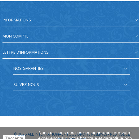
INFORMATIONS
MON COMPTE
LETTRE D'INFORMATIONS
NOS GARANTIES
SUIVEZ-NOUS
Nous utilisons des cookies pour améliorer votre
© 2026
AEL INTERNATIONAL - TOUS DROITS RÉSERVÉS - RCS RODEZ
J'accepte
expérience sur notre boutique et garantir le bon