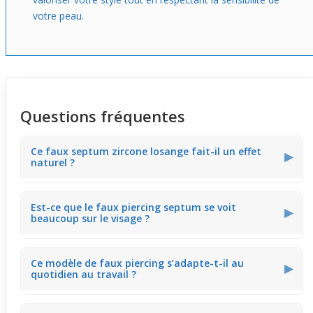
votre peau.
Questions fréquentes
Ce faux septum zircone losange fait-il un effet
▶
naturel ?
Le grand zircone losange et les vrilles donnent un rendu
Est-ce que le faux piercing septum se voit
précis qui mime un vrai piercing septum. Ce modèle
▶
beaucoup sur le visage ?
change vraiment le style du nez sans avoir besoin de
perçage, parfait pour tester un nouveau look en soirée.
Grâce à son gros zircone et ses détails brillants, ce bijou
Ce modèle de faux piercing s’adapte-t-il au
attire le regard sur le centre du visage. Il apporte un style
▶
quotidien au travail ?
marqué mais reste assez fin pour ne pas dominer
l’ensemble du visage.
Ce faux septum zircone losange peut se porter sans