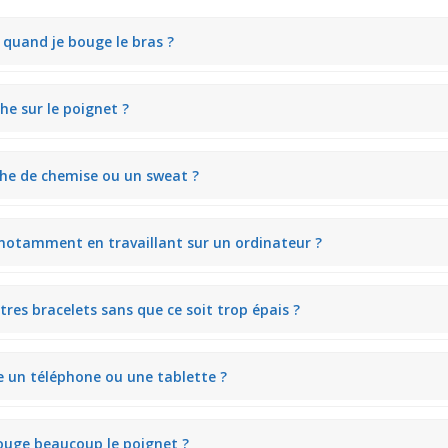
e quand je bouge le bras ?
le bracelet ne tourne pas autour du poignet. Même en bougeant beauco
he sur le poignet ?
n ajustement précis, évitant toute sensation de serrage. Il maintien j
che de chemise ou un sweat ?
z plat pour glisser sous une manche longue sans faire de plis. Il s'ada
, notamment en travaillant sur un ordinateur ?
able. En écrivant ou tapant au clavier, le bracelet suit les mouvements
tres bracelets sans que ce soit trop épais ?
 texture facile à associer. En empilant avec d’autres bijoux, le rendu r
e un téléphone ou une tablette ?
 ce qui limite les déplacements inutiles. Il accompagne les gestes du q
bouge beaucoup le poignet ?