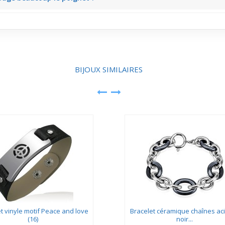
 bien en place même en mouvement rapide, conservant ce rendu graphiq
BIJOUX SIMILAIRES
t vinyle motif Peace and love
Bracelet céramique chaînes aci
(16)
noir...