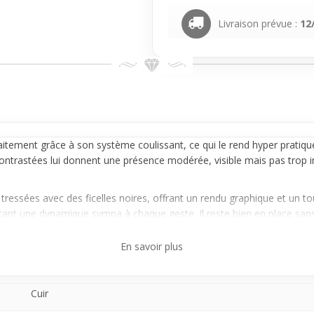
Livraison prévue :
12
aitement grâce à son système coulissant, ce qui le rend hyper pratique
ontrastées lui donnent une présence modérée, visible mais pas trop 
tressées avec des ficelles noires, offrant un rendu graphique et un 
tant une dynamique sympa à chaque geste. Il reste bien en place sans 
En savoir plus
 à celles et ceux qui cherchent un accessoire avec du caractère sans p
confortable pour des journées active sans sensation de contrainte. I
Cuir