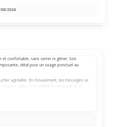
/08/2026
 et confortable, sans serrer ni gêner. Son
imposante, idéal pour un usage ponctuel au
toucher agréable. En mouvement, les tressages se
tourner, grâce à la solidité du tressage et au
rise de tête. Il accompagne facilement un look
déal si tu veux une touche rouge qui dynamise ta