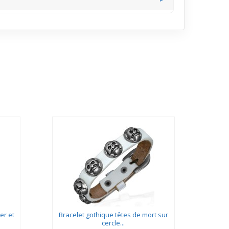
ue dynamique qui ne s’affaisse pas.
er et
Bracelet gothique têtes de mort sur
Brac
cercle...