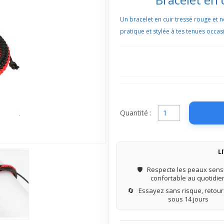
Un bracelet en cuir tressé rouge et n
pratique et stylée à tes tenues occas
Quantité :
L
🛡️
Respecte les peaux sensi
confortable au quotidie
🔄
Essayez sans risque, retours
sous 14 jours