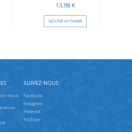
13,98 €
AJOUTER AU PANIER
ES
SUIVEZ-NOUS
isée depuis
Facebook
Instagram
férences
Pinterest
YouTube
tif