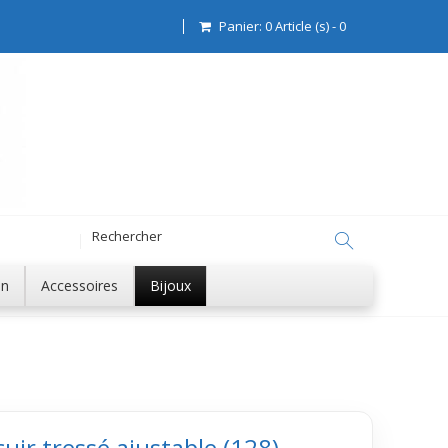
Panier:
0
Article (s)
-
0
on
Accessoires
Bijoux
cuir tressé ajustable (128)