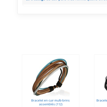
Les lanières de cuir et les ficelles noires restent
Bracelet en cuir multi-brins
Bracele
assemblés (112)