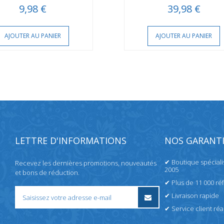
9,98 €
39,98 €
AJOUTER AU PANIER
AJOUTER AU PANIER
LETTRE D'INFORMATIONS
NOS GARANTI
✔ Boutique spécial
Recevez les dernières promotions, nouveautés
2005
et bons de réduction.
✔ Plus de 11 000 ré
✔ Livraison rapide
✔ Service client réac