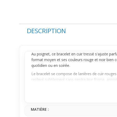
DESCRIPTION
Au poignet, ce
bracelet
en cuir tressé s'ajuste parf
format moyen et ses couleurs rouge et noir bien c
quotidien ou en soirée.
Le bracelet se compose de lanières de cuir rouges 
replient subtilement sans perdre leur forme, appor
système d’ajustement pratique.
Simple à enfiler et à ajuster, ce bracelet convient
casual ou streetwear occasionnel, tout en restant 
tenue sans complication.
MATIÈRE :