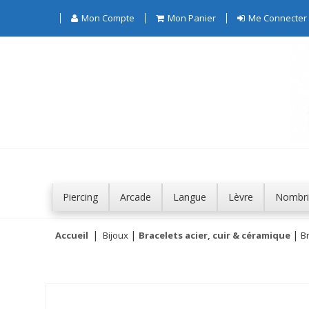
Mon Compte
Mon Panier
Me Connecter
Piercing
Arcade
Langue
Lèvre
Nombri
Accueil
Bijoux
Bracelets acier, cuir & céramique
Br