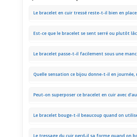
Le bracelet en cuir tressé reste-t-il bien en plac
Grâce au tressage solide et au système coulissant, 
Est-ce que le bracelet se sent serré ou plutôt lâc
Le cuir souple et le réglage coulissant permettent u
Le bracelet passe-t-il facilement sous une man
La finesse du tressage en cuir rend le bracelet asse
Quelle sensation ce bijou donne-t-il en journée
Le toucher doux du cuir tressé reste discret et agré
Peut-on superposer ce bracelet en cuir avec d’au
Le format moyen et la flexibilité du cuir offrent une
Le bracelet bouge-t-il beaucoup quand on utilis
Le système coulissant garde le bracelet bien ajusté,
Le tressage du cuir perd-il sa forme quand on 