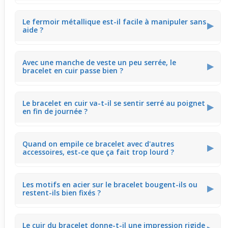
La souplesse du cuir souple limite les glissements, ainsi
Le fermoir métallique est-il facile à manipuler sans
le bracelet suit les mouvements sans tourner
▶
aide ?
exagérément. Idéal pour écrire ou utiliser un téléphone
sans gêne.
Le fermoir sécurisé en acier chirurgical se clipse
Avec une manche de veste un peu serrée, le
rapidement mais tient bien, parfait pour le mettre seul
▶
bracelet en cuir passe bien ?
avant de sortir ou au bureau.
Grâce à son épaisseur moyenne et sa texture souple, il
Le bracelet en cuir va-t-il se sentir serré au poignet
glisse aisément sous les manches peu ajustées sans se
▶
en fin de journée ?
coincer, ce qui permet de porter un chemisier ou une
veste sans souci.
Ce bijou conserve un bon équilibre grâce à sa matière
Quand on empile ce bracelet avec d'autres
souple, évitant la sensation de serrage même après
▶
accessoires, est-ce que ça fait trop lourd ?
plusieurs heures, parfait pour un port continu.
Son cuir fin et souple limite le volume ajouté, ce qui
Les motifs en acier sur le bracelet bougent-ils ou
permet d’assembler plusieurs bracelets sans sensation
▶
restent-ils bien fixés ?
d’encombrement, idéal pour un look plus affirmé.
Les détails tête de mort et clés à molette sont soudés
Le cuir du bracelet donne-t-il une impression rigide
fermement, assurant un petit éclat discret pendant les