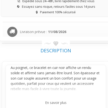
🚀
Expédié sous 24–48h, livré rapidement chez vous
🔄
Essayez sans risque, retours faciles sous 14 jours
🔒
Paiement 100% sécurisé
Livraison prévue :
11/08/2026
DESCRIPTION
Au poignet, ce
bracelet
en cuir noir affiche un rendu
solide et affirmé sans jamais être lourd. Son épaisseur et
son cuir souple assurent un bon confort pour un usage
quotidien, parfait pour ceux qui veulent un accessoire
rebelle mais facile à vivre toute la journée.
Le design joue à fond la carte gothique : une tête de mort
métal placée sur une paire de clés à molette croisées
En savoir plus
captent vraiment le regard. En mouvement, ces détails en