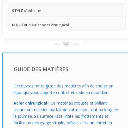
acier chirurgical brillent légèrement sous la lumière,
STYLE :
Gothique
donnant du relief et du caractère à tes gestes, sans
exagération.
MATIÈRE :
Cuir et acier chirurgical
Porter ce bracelet, c’est montrer une personnalité forte et
un goût pour le style rock sombre. Il accompagne aussi
bien un jean décontracté qu’une tenue plus neutre pour
lui donner du peps. Avec son confort et son look, il
devient vite un allié de choix au quotidien, même quand
tu bouges beaucoup ou que tu travailles.
GUIDE DES MATIÈRES
Découvrez notre guide des matières afin de choisir un
bijou qui vous apporte confort et style au quotidien.
Acier chirurgical :
Ce matériau robuste et brillant
assure un maintien parfait de votre bijou tout au long de
la journée. Sa surface lisse limite les frottements et
facilite un nettoyage simple, offrant ainsi un entretien